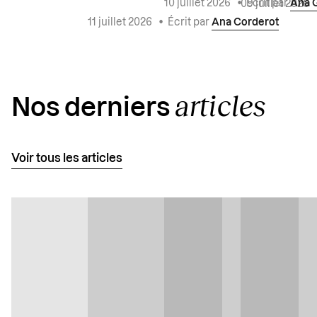
10 juillet 2026
•
Écrit par
Ana 
09 juillet 2026
11 juillet 2026
•
Écrit par
Ana Corderot
articles
Nos derniers
Voir tous les articles