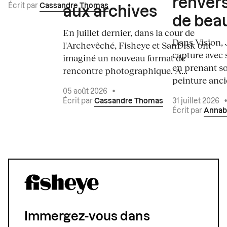
renvers
Écrit par
Cassandre Thomas
aux archives
de bea
En juillet dernier, dans la cour de
Dans Vision, 
l'Archevêché, Fisheye et SanDisk ont
capture avec s
imaginé un nouveau format de
en prenant so
rencontre photographique. À...
peinture ancie
05 août 2026
•
Écrit par
Cassandre Thomas
31 juillet 2026
Écrit par
Annab
Immergez-vous dans