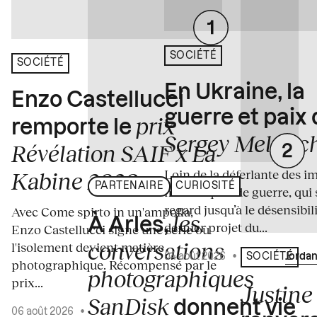
SOCIÉTÉ
SOCIÉTÉ
En Ukraine, la
Enzo Castellucci
guerre et paix
prix
remporte le
Sergey Melnitc
Révélation SAIF x La
Loin de la déferlante des i
Kabine 2026
PARTENAIRE
CURIOSITÉ
médiatiques de guerre, qui 
regard jusqu’à le désensibili
Avec Come spirto in un'ampolla,
les
À Arles,
dernier projet du...
Enzo Castellucci signe une série où
conversations
l'isolement devient matière
04 août 2026
•
Écrit par
Jordan
SOCIÉTÉ
photographique. Récompensé par le
photographiques
prix...
Justine 
SanDisk
donnent vie
06 août 2026
•