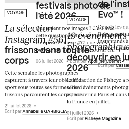
de l’in
festivals photo de
Evo™ !
VOYAGE
l’été 2026
VOYAGE
La sélection
Depuis les qua
Que valent nos images ? C’est avec
19 événements
Boby a captur
cette question en tête que nous avons
Instagram #561
:
instantanés à 
composé Fisheye #77, que vous
photographiqu
instax™ de la s
frissons dans tout le
pouvez dès à présent retrouver en...
découvrir en ju
corps
12 juin 2026
•
06 juillet 2026
•
Écrit par
Apolline Coëffet
Écrit par
Cassa
2026
Cette semaine les photographes
capturent à travers leur objectif le
La rédaction de Fisheye a r
sport sous toutes ses formes. Les
série d'événements photo
frissons parcourent les corps, une...
à découvrir à Paris et dans 
la France en juillet...
21 juillet 2026
•
Écrit par
Annabelle GARBIGLIA
01 juillet 2026
•
Écrit par
Fisheye Magazine