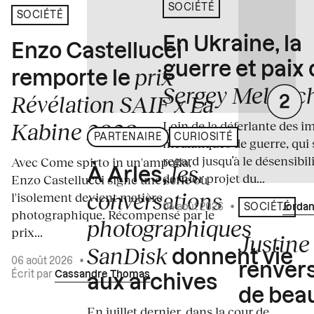
SOCIÉTÉ
SOCIÉTÉ
En Ukraine, la
Enzo Castellucci
guerre et paix
prix
remporte le
Sergey Melnitc
Révélation SAIF x La
Loin de la déferlante des i
Kabine 2026
PARTENAIRE
CURIOSITÉ
médiatiques de guerre, qui 
regard jusqu’à le désensibili
Avec Come spirto in un'ampolla,
les
À Arles,
dernier projet du...
Enzo Castellucci signe une série où
conversations
l'isolement devient matière
04 août 2026
•
Écrit par
Jordan
SOCIÉTÉ
photographique. Récompensé par le
photographiques
prix...
Justine 
SanDisk
donnent vie
06 août 2026
•
renvers
Écrit par
Cassandre Thomas
aux archives
de bea
En juillet dernier, dans la cour de