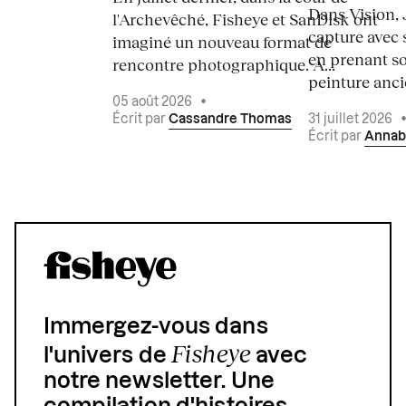
Dans Vision, 
l'Archevêché, Fisheye et SanDisk ont
capture avec s
imaginé un nouveau format de
en prenant so
rencontre photographique. À...
peinture ancie
05 août 2026
•
Écrit par
Cassandre Thomas
31 juillet 2026
Écrit par
Annab
Immergez-vous dans
Fisheye
l'univers de
avec
notre newsletter. Une