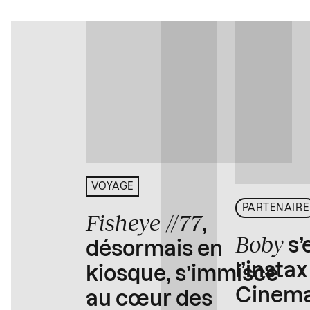
VOYAGE
PARTENAIRE
Fisheye #77
,
Boby
s’
désormais en
l’insta
kiosque, s’immisce
Cinema
au cœur des