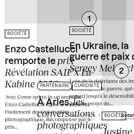
SOCIÉTÉ
SOCIÉTÉ
En Ukraine, la
Enzo Castellucci
guerre et paix
prix
remporte le
Sergey Melnitc
Révélation SAIF x La
Loin de la déferlante des i
Kabine 2026
PARTENAIRE
CURIOSITÉ
médiatiques de guerre, qui 
regard jusqu’à le désensibili
Avec Come spirto in un'ampolla,
les
À Arles,
dernier projet du...
Enzo Castellucci signe une série où
conversations
l'isolement devient matière
04 août 2026
•
Écrit par
Jordan
SOCIÉTÉ
photographique. Récompensé par le
photographiques
prix...
Justine 