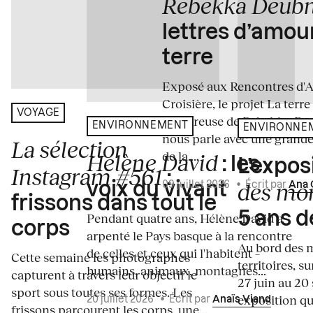
Rebekka Deub
lettres d’amou
terre
Exposé aux Rencontres d'Arl
Croisière, le projet La terre
VOYAGE
amoureuse de Rebekka De
ENVIRONNEMENT
ENVIRONNE
nous parle avec une grande
La sélection
de la...
Hélène David
: les
L’expos
Instagram #561
:
des mo
voix du vivant
09 juillet 2026
•
Écrit par
Ana 
frissons dans tout le
5 ans d
Pendant quatre ans, Hélène David a
corps
arpenté le Pays basque à la rencontre
Au bord des m
de celles et ceux qui l'habitent –
Cette semaine les photographes
territoires, s
humains, animaux, montagnes...
capturent à travers leur objectif le
27 juin au 20
sport sous toutes ses formes. Les
exposition qui
20 juillet 2026
•
Écrit par
Anaïs Viand
frissons parcourent les corps, une...