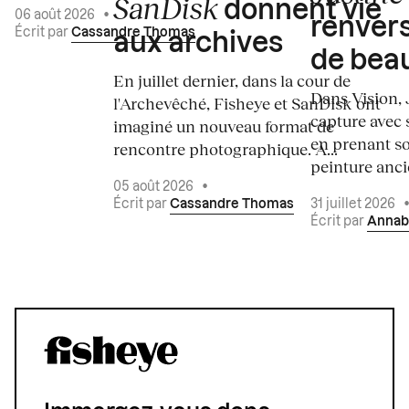
SanDisk
donnent vie
06 août 2026
•
renvers
Écrit par
Cassandre Thomas
aux archives
de bea
En juillet dernier, dans la cour de
Dans Vision, 
l'Archevêché, Fisheye et SanDisk ont
capture avec s
imaginé un nouveau format de
en prenant so
rencontre photographique. À...
peinture ancie
05 août 2026
•
Écrit par
Cassandre Thomas
31 juillet 2026
Écrit par
Annab