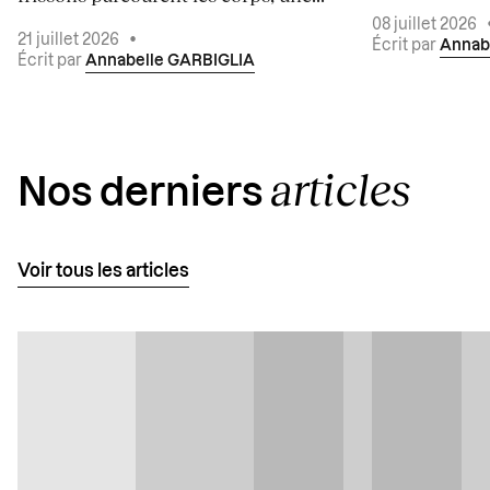
08 juillet 2026
21 juillet 2026
•
Écrit par
Annab
Écrit par
Annabelle GARBIGLIA
articles
Nos derniers
Voir tous les articles