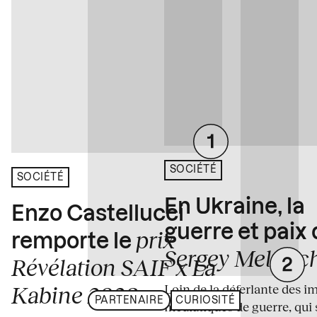
SOCIÉTÉ
SOCIÉTÉ
En Ukraine, la
Enzo Castellucci
guerre et paix
prix
remporte le
Sergey Melnitc
Révélation SAIF x La
Loin de la déferlante des i
Kabine 2026
PARTENAIRE
CURIOSITÉ
médiatiques de guerre, qui 