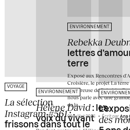
ENVIRONNEMENT
Rebekka Deub
lettres d’amou
terre
Exposé aux Rencontres d'Arl
Croisière, le projet La terre
VOYAGE
amoureuse de Rebekka De
ENVIRONNEMENT
ENVIRONNE
nous parle avec une grande
La sélection
de la...
Hélène David
: les
L’expos
Instagram #561
:
des mo
voix du vivant
09 juillet 2026
•
Écrit par
Ana 
frissons dans tout le