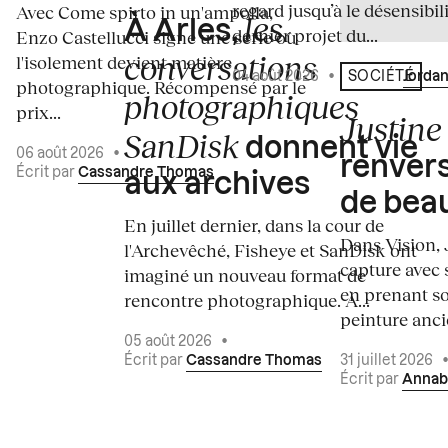
regard jusqu’à le désensibili
Avec Come spirto in un'ampolla,
les
À Arles,
dernier projet du...
Enzo Castellucci signe une série où
conversations
l'isolement devient matière
04 août 2026
•
Écrit par
Jordan
SOCIÉTÉ
photographique. Récompensé par le
photographiques
prix...
Justine 
SanDisk
donnent vie
06 août 2026
•
renvers
Écrit par
Cassandre Thomas
aux archives
de bea
En juillet dernier, dans la cour de
Dans Vision, 
l'Archevêché, Fisheye et SanDisk ont
capture avec s
imaginé un nouveau format de
en prenant so
rencontre photographique. À...
peinture ancie
05 août 2026
•
Écrit par
Cassandre Thomas
31 juillet 2026
Écrit par
Annab