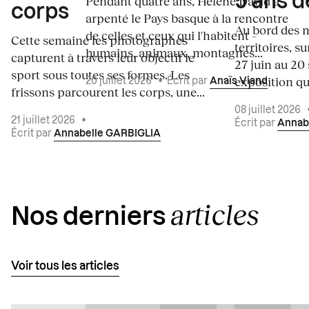
5 ans d
Pendant quatre ans, Hélène David a
corps
arpenté le Pays basque à la rencontre
Au bord des m
de celles et ceux qui l'habitent –
Cette semaine les photographes
territoires, s
humains, animaux, montagnes...
capturent à travers leur objectif le
27 juin au 20
sport sous toutes ses formes. Les
exposition qui
20 juillet 2026
•
Écrit par
Anaïs Viand
frissons parcourent les corps, une...
08 juillet 2026
21 juillet 2026
•
Écrit par
Annab
Écrit par
Annabelle GARBIGLIA
articles
Nos derniers
Voir tous les articles