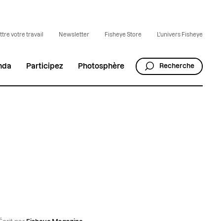
tre votre travail
Newsletter
Fisheye Store
L'univers Fisheye
nda
Participez
Photosphère
Recherche