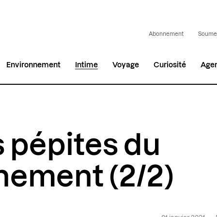
Abonnement
Soumet
Environnement
Intime
Voyage
Curiosité
Age
 pépites du
nement (2/2)