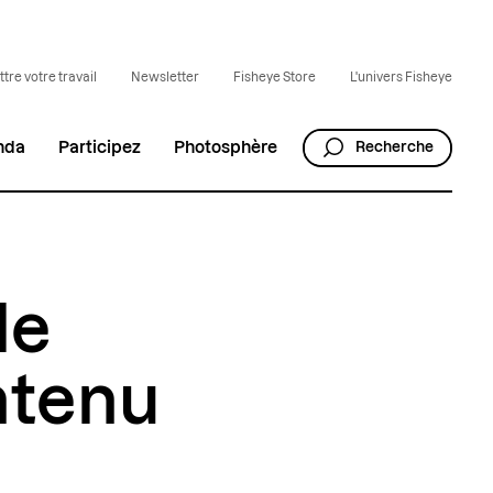
tre votre travail
Newsletter
Fisheye Store
L'univers Fisheye
nda
Participez
Photosphère
Recherche
le
ntenu