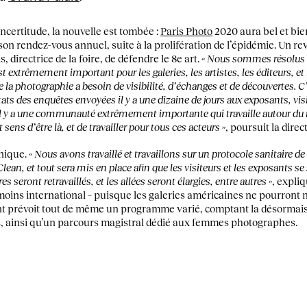
ncertitude, la nouvelle est tombée :
Paris Photo
2020 aura bel et bien
r son rendez-vous annuel, suite à la prolifération de l’épidémie. Un r
 directrice de la foire, de défendre le 8e art. «
Nous sommes résolus à
 extrêmement important pour les galeries, les artistes, les éditeurs, et 
 la photographie a besoin de visibilité, d’échanges et de découvertes. 
tats des enquêtes envoyées il y a une dizaine de jours aux exposants, visi
il y a une communauté extrêmement importante qui travaille autour du m
it sens d’être là, et de travailler pour tous ces acteurs
», poursuit la direct
nique. «
Nous avons travaillé et travaillons sur un protocole sanitaire 
lean, et tout sera mis en place afin que les visiteurs et les exposants se
res seront retravaillés, et les allées seront élargies, entre autres
», expli
oins international – puisque les galeries américaines ne pourron
nt prévoit tout de même un programme varié, comptant la désormais
s, ainsi qu’un parcours magistral dédié aux femmes photographes.