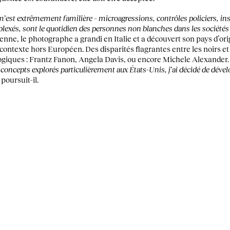
e m’est extrêmement familière – microagressions, contrôles policiers, 
plexés, sont le quotidien des personnes non blanches dans les sociétés 
lienne, le photographe a grandi en Italie et a découvert son pays d’ori
ontexte hors Européen. Des disparités flagrantes entre les noirs et le
logiques : Frantz Fanon, Angela Davis, ou encore Michele Alexander
 concepts explorés particulièrement aux États-Unis, j’ai décidé de déve
, poursuit-il.