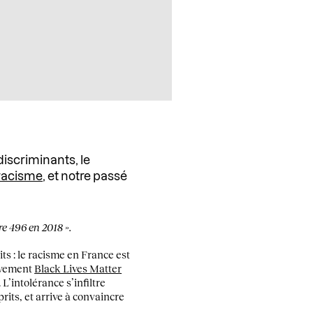
discriminants, le
racisme
, et notre passé
re 496 en 2018 ».
its : le racisme en France est
ouvement
Black Lives Matter
 L’intolérance s’infiltre
rits, et arrive à convaincre