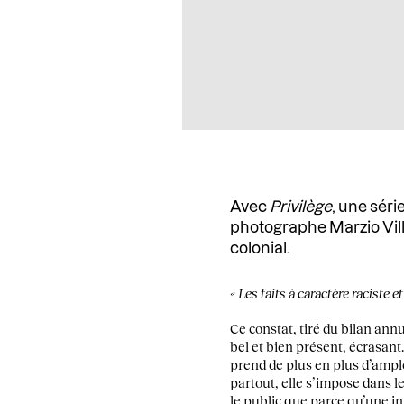
Avec
Privilège
, une séri
photographe
Marzio Vil
colonial.
« Les faits à caractère raciste
Ce constat, tiré du bilan annu
bel et bien présent, écrasant
prend de plus en plus d’ampleur
partout, elle s’impose dans l
le public que parce qu’une inj