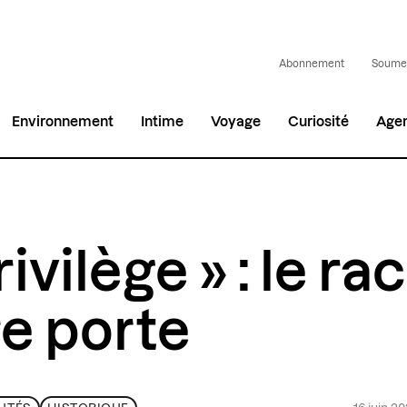
Abonnement
Soumet
Environnement
Intime
Voyage
Curiosité
Age
rivilège » : le r
re porte