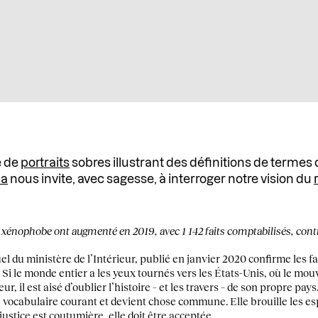
e de
portraits
sobres illustrant des définitions de termes 
la
nous invite, avec sagesse, à interroger notre vision du
 et xénophobe ont augmenté en 2019, avec 1 142 faits comptabilisés, cont
el du ministère de l’Intérieur, publié en janvier 2020 confirme les fa
. Si le monde entier a les yeux tournés vers les États-Unis, où le m
, il est aisé d’oublier l’histoire – et les travers – de son propre pays.
e vocabulaire courant et devient chose commune. Elle brouille les esp
ustice est coutumière, elle doit être acceptée.