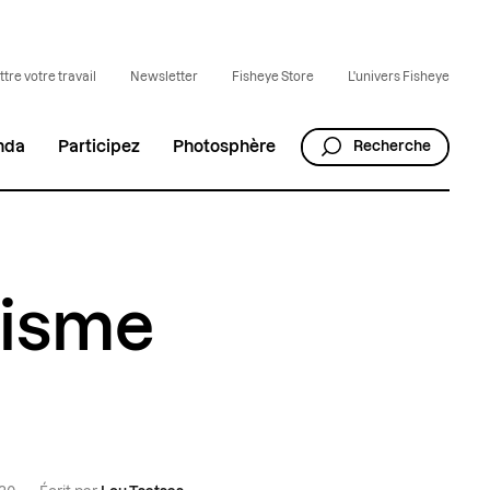
tre votre travail
Newsletter
Fisheye Store
L'univers Fisheye
nda
Participez
Photosphère
Recherche
acisme