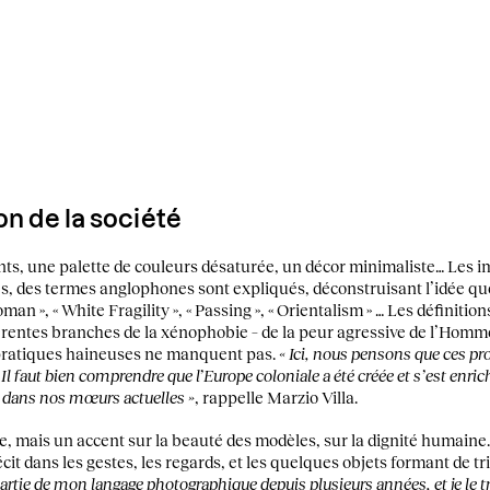
on de la société
ants, une palette de couleurs désaturée, un décor minimaliste… Les 
côtés, des termes anglophones sont expliqués, déconstruisant l’idée q
an », « White Fragility », « Passing », « Orientalism » … Les définition
érentes branches de la xénophobie – de la peur agressive de l’Homme
pratiques haineuses ne manquent pas.
« Ici, nous pensons que ces pr
 Il faut bien comprendre que l’Europe coloniale a été créée et s’est enric
ré dans nos mœurs actuelles »
, rappelle Marzio Villa.
ure, mais un accent sur la beauté des modèles, sur la dignité humaine.
t dans les gestes, les regards, et les quelques objets formant de tr
rtie de mon langage photographique depuis plusieurs années, et je le tr