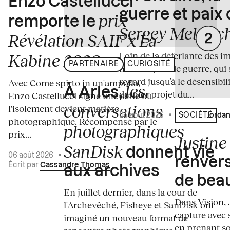
Enzo Castellucci
guerre et paix
prix
remporte le
Sergey Melnitc
Révélation SAIF x La
Loin de la déferlante des i
Kabine 2026
PARTENAIRE
CURIOSITÉ
médiatiques de guerre, qui 
regard jusqu’à le désensibili
Avec Come spirto in un'ampolla,
les
À Arles,
dernier projet du...
Enzo Castellucci signe une série où
conversations
l'isolement devient matière
04 août 2026
•
Écrit par
Jordan
SOCIÉTÉ
photographique. Récompensé par le
photographiques
prix...
Justine 
SanDisk
donnent vie
06 août 2026
•
renvers
Écrit par
Cassandre Thomas
aux archives
de bea
En juillet dernier, dans la cour de
Dans Vision, 
l'Archevêché, Fisheye et SanDisk ont
capture avec s
imaginé un nouveau format de
en prenant so