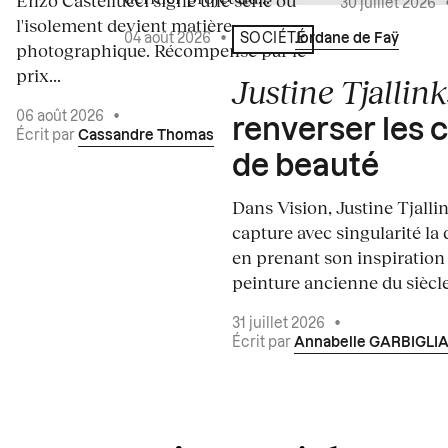
30 juillet 2026
l'isolement devient matière
04 août 2026
•
Écrit par
Jordane de Faÿ
SOCIÉTÉ
photographique. Récompensé par le
prix...
Justine Tjallink
06 août 2026
•
renverser les 
Écrit par
Cassandre Thomas
de beauté
Dans Vision, Justine Tjalli
capture avec singularité la 
en prenant son inspiration
peinture ancienne du siècle.
31 juillet 2026
•
Écrit par
Annabelle GARBIGLI