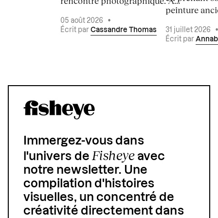
rencontre photographique. À...
peinture ancie
05 août 2026
•
Écrit par
Cassandre Thomas
31 juillet 2026
Écrit par
Annab
Immergez-vous dans
Fisheye
l'univers de
avec
notre newsletter. Une
compilation d'histoires
visuelles, un concentré de
créativité directement dans