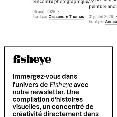
rencontre photographique. À...
peinture ancie
05 août 2026
•
Écrit par
Cassandre Thomas
31 juillet 2026
Écrit par
Annab
Immergez-vous dans
Fisheye
l'univers de
avec
notre newsletter. Une
compilation d'histoires
visuelles, un concentré de
créativité directement dans