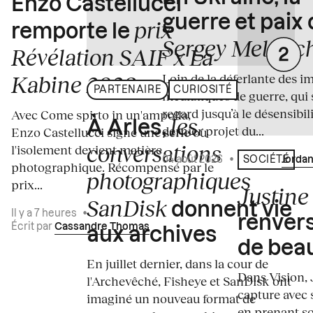
Enzo Castellucci
guerre et paix
prix
remporte le
Sergey Melnitc
Révélation SAIF x La
Loin de la déferlante des i
Kabine 2026
PARTENAIRE
CURIOSITÉ
médiatiques de guerre, qui 
regard jusqu’à le désensibili
Avec Come spirto in un'ampolla,
les
À Arles,
dernier projet du...
Enzo Castellucci signe une série où
conversations
l'isolement devient matière
04 août 2026
•
Écrit par
Jordan
SOCIÉTÉ
photographique. Récompensé par le
photographiques
prix...
Justine 
SanDisk
donnent vie
Il y a 7 heures
•
renvers
Écrit par
Cassandre Thomas
aux archives
de bea
En juillet dernier, dans la cour de
Dans Vision, 
l'Archevêché, Fisheye et SanDisk ont
capture avec s
imaginé un nouveau format de
en prenant so