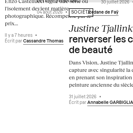
dernier projet du...
Enzo Castellucci signe une série où
30 juillet 2026
l'isolement devient matière
04 août 2026
•
Écrit par
Jordane de Faÿ
SOCIÉTÉ
photographique. Récompensé par le
prix...
Justine Tjallink
Il y a 7 heures
•
renverser les 
Écrit par
Cassandre Thomas
de beauté
Dans Vision, Justine Tjalli
capture avec singularité la 
en prenant son inspiration
peinture ancienne du siècle.
31 juillet 2026
•
Écrit par
Annabelle GARBIGLI