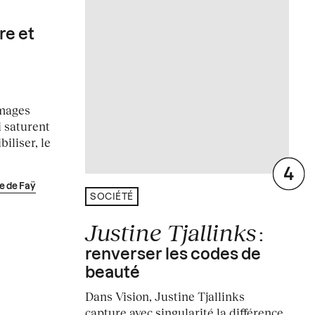
re et
images
 saturent
biliser, le
e de Faÿ
SOCIÉTÉ
Justine Tjallinks
:
renverser les codes de
beauté
Dans Vision, Justine Tjallinks
capture avec singularité la différence,