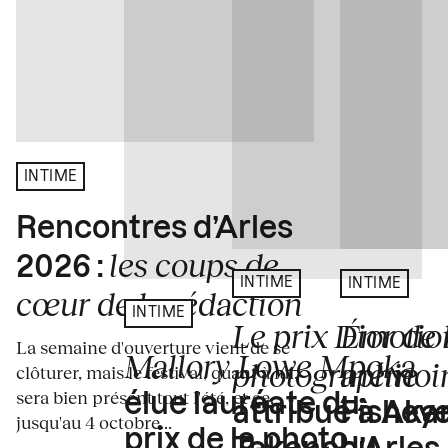
INTIME
Rencontres d’Arles
les coups de
2026 :
INTIME
INTIME
cœur de la rédaction
INTIME
Le prix Dior de 
Émotion
La semaine d'ouverture vient de se
Mallory Lowe Mpoka
photographie
mémoir
clôturer, mais le festival, quant à lui,
sera bien présent tout l'été, et ce,
élue lauréate du
attribué à Akar
Fisheye
jusqu'au 4 octobre...
prix de la photo