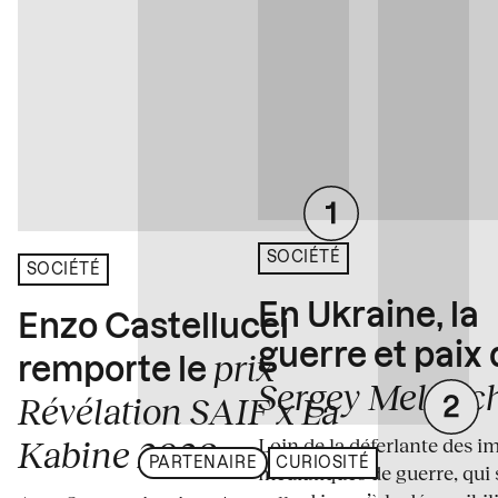
SOCIÉTÉ
SOCIÉTÉ
En Ukraine, la
Enzo Castellucci
guerre et paix
prix
remporte le
Sergey Melnitc
Révélation SAIF x La
Loin de la déferlante des i
Kabine 2026
PARTENAIRE
CURIOSITÉ
médiatiques de guerre, qui 