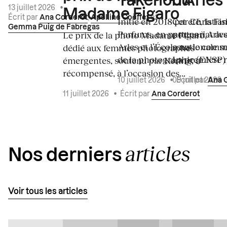
Takenobu
d’Arles
13 juillet 2026
•
Madame Figaro
Écrit par
Ana Corderot
,
Apolline Coëffet
et
Initié en 2018 par Christia
Cet été, la Fi
Gemma Puig de Fabregas
Parfums, en partenariat a
portes à Arle
Le prix de la photo Madame Figaro,
Arles et l’École nationale 
sous le commi
dédié aux femmes photographes
de la photographie (ENSP) l
La première ré
émergentes, soutenu par Kering, a
récompensé, à l’occasion des...
10 juillet 2026
•
Écrit par
Ana 
09 juillet 2026
11 juillet 2026
•
Écrit par
Ana Corderot
articles
Nos derniers
Voir tous les articles