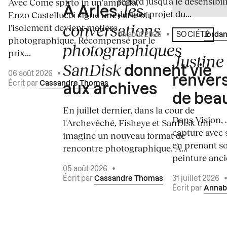
regard jusqu’à le désensibili
Avec Come spirto in un'ampolla,
les
À Arles,
dernier projet du...
Enzo Castellucci signe une série où
conversations
l'isolement devient matière
04 août 2026
•
Écrit par
Jordan
SOCIÉTÉ
photographique. Récompensé par le
photographiques
prix...
Justine 
SanDisk
donnent vie
06 août 2026
•
renvers
Écrit par
Cassandre Thomas
aux archives
de bea
En juillet dernier, dans la cour de
Dans Vision, 
l'Archevêché, Fisheye et SanDisk ont
capture avec s
imaginé un nouveau format de
en prenant so
rencontre photographique. À...
peinture ancie
05 août 2026
•
Écrit par
Cassandre Thomas
31 juillet 2026
Écrit par
Annab