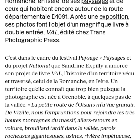
Romanche, en Isère, de ses
paysages
et de
ceux qui habitent encore autour de la route
départementale D1091. Après une
exposition
,
ses photos font l’objet d’un magnifique livre à
double entrée,
VAL
, édité chez Trans
Photographic Press.
C’est dans le cadre du festival
Paysage > Paysages
et
du projet
National
que Sandrine Expilly a amorcé
son projet de livre
VAL
, l’histoire d’un territoire vécu
et traversé, celui de la Romanche, en Isère. Un
territoire qu’elle connaît que trop bien puisque la
photographe est née à Grenoble, à quelques pas de
la vallée. «
La petite route de l’Oisans
m’a vue grandir.
De Vizille, nous l’empruntions pour rejoindre les très
hautes montagnes du massif, allers-retours en
voiture, brouillard tardif dans la vallée, parois
rocheuses gigantesques, usines, rivière impétueuse,