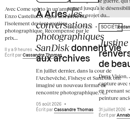
médiatiques de guerre, qui 
regard jusqu’à le désensibili
Avec Come spirto in un'ampolla,
les
À Arles,
dernier projet du...
Enzo Castellucci signe une série où
conversations
l'isolement devient matière
04 août 2026
•
Écrit par
Jordan
SOCIÉTÉ
photographique. Récompensé par le
photographiques
prix...
Justine 
SanDisk
donnent vie
Il y a 9 heures
•
renvers
Écrit par
Cassandre Thomas
aux archives
de bea
En juillet dernier, dans la cour de
Dans Vision, 
l'Archevêché, Fisheye et SanDisk ont
capture avec s
imaginé un nouveau format de
en prenant so
rencontre photographique. À...
peinture ancie
05 août 2026
•
Écrit par
Cassandre Thomas
31 juillet 2026
Écrit par
Annab