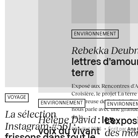
ENVIRONNEMENT
Rebekka Deub
lettres d’amou
terre
Exposé aux Rencontres d'Arl
Croisière, le projet La terre
VOYAGE
amoureuse de Rebekka De
ENVIRONNEMENT
ENVIRONNE
nous parle avec une grande
La sélection
de la...
Hélène David
: les
L’expos
Instagram #561
:
des mo
voix du vivant
09 juillet 2026
•
Écrit par
Ana 
frissons dans tout le