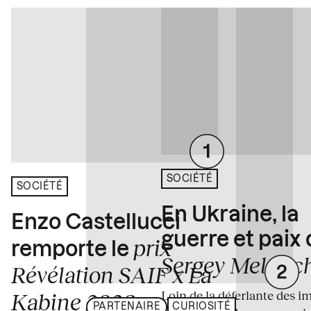
SOCIÉTÉ
SOCIÉTÉ
En Ukraine, la
Enzo Castellucci
guerre et paix
prix
remporte le
Sergey Melnitc
Révélation SAIF x La
Loin de la déferlante des i
Kabine 2026
PARTENAIRE
CURIOSITÉ