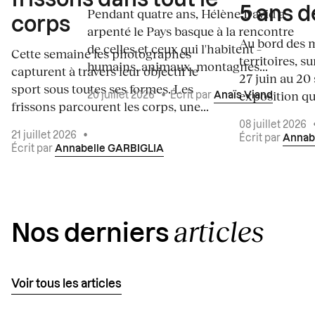
5 ans d
Pendant quatre ans, Hélène David a
corps
arpenté le Pays basque à la rencontre
Au bord des m
de celles et ceux qui l'habitent –
Cette semaine les photographes
territoires, s
humains, animaux, montagnes...
capturent à travers leur objectif le
27 juin au 20
sport sous toutes ses formes. Les
exposition qui
20 juillet 2026
•
Écrit par
Anaïs Viand
frissons parcourent les corps, une...
08 juillet 2026
21 juillet 2026
•
Écrit par
Annab
Écrit par
Annabelle GARBIGLIA
articles
Nos derniers
Voir tous les articles