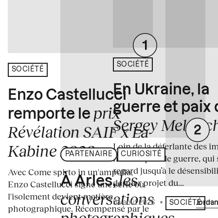
SOCIÉTÉ
SOCIÉTÉ
En Ukraine, la
Enzo Castellucci
guerre et paix
prix
remporte le
Sergey Melnitc
Révélation SAIF x La
Loin de la déferlante des i
Kabine 2026
PARTENAIRE
CURIOSITÉ
médiatiques de guerre, qui 
regard jusqu’à le désensibili
Avec Come spirto in un'ampolla,
les
À Arles,
dernier projet du...
Enzo Castellucci signe une série où
conversations
l'isolement devient matière
04 août 2026
•
Écrit par
Jordan
SOCIÉTÉ
photographique. Récompensé par le
photographiques