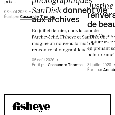
prix...
Justine 
SanDisk
donnent vie
06 août 2026
•
renvers
Écrit par
Cassandre Thomas
aux archives
de bea
En juillet dernier, dans la cour de
Dans Vision, 
l'Archevêché, Fisheye et SanDisk ont
capture avec s
imaginé un nouveau format de
en prenant so
rencontre photographique. À...
peinture ancie
05 août 2026
•
Écrit par
Cassandre Thomas
31 juillet 2026
Écrit par
Annab