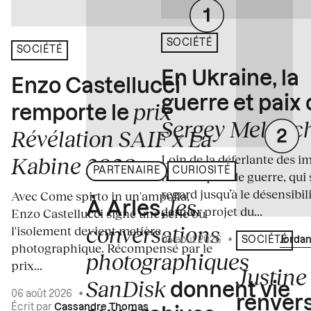
SOCIÉTÉ
SOCIÉTÉ
En Ukraine, la
Enzo Castellucci
guerre et paix
prix
remporte le
Sergey Melnitc
Révélation SAIF x La
Loin de la déferlante des i
Kabine 2026
PARTENAIRE
CURIOSITÉ
médiatiques de guerre, qui 
regard jusqu’à le désensibili
Avec Come spirto in un'ampolla,
les
À Arles,
dernier projet du...
Enzo Castellucci signe une série où
conversations
l'isolement devient matière
04 août 2026
•
Écrit par
Jordan
SOCIÉTÉ
photographique. Récompensé par le
photographiques
prix...
Justine 
SanDisk
donnent vie
06 août 2026
•
renvers
Écrit par
Cassandre Thomas