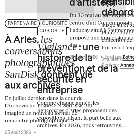
sensibi
d’artiste(s)
débord
Du 30 mai au 1er novembre
centre d’art Contemporain
PARTENAIRE
CURIOSITÉ
Jusqu'au 27 s
Ladubay situé à Saumur no
CURIOSITÉ
Paume ouvre s
les
propose une immersion au
À Arles,
collection de
Vigilance
des...
: une
Furnish. L'exp
conversations
histoire de la
28 juillet 2026
•
Écrit par
Esth
photographiques
21 juillet 2026
Écrit par
Annab
prévention et de la
SanDisk
donnent vie
sécurité en
aux archives
entreprise
En juillet dernier, dans la cour de
Comme chaque année, les
l'Archevêché, Fisheye et SanDisk ont
Rencontres d’Arles proposent des
imaginé un nouveau format de
expositions faisant la part belle aux
rencontre photographique. À...
archives. En 2026, nous retrouvons...
05 août 2026
•