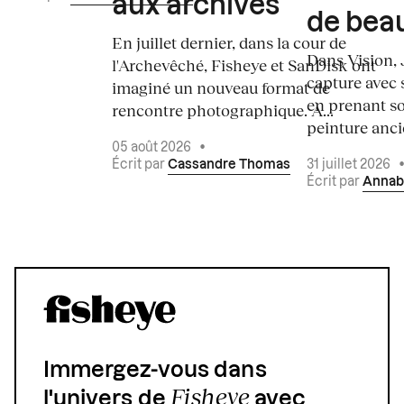
aux archives
de bea
En juillet dernier, dans la cour de
Dans Vision, 
l'Archevêché, Fisheye et SanDisk ont
capture avec s
imaginé un nouveau format de
en prenant so
rencontre photographique. À...
peinture ancie
05 août 2026
•
Écrit par
Cassandre Thomas
31 juillet 2026
Écrit par
Annab
Immergez-vous dans
Fisheye
l'univers de
avec