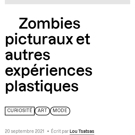
Zombies
picturaux et
autres
expériences
plastiques
CURIOSITÉ
ART
MODE
20 septembre 2021
•
Écrit par
Lou Tsatsas