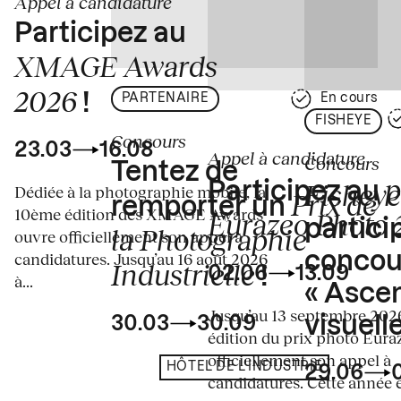
Appel à candidature
Participez au
XMAGE Awards
2026
!
PARTENAIRE
En cours
FISHEYE
Concours
23.03
16.08
Appel à candidature
Concours
Tentez de
p
Fisheye
Participez au
Dédiée à la photographie mobile, la
Prix de
remporter un
10ème édition des XMAGE Awards
Eurazeo Photo
partici
la Photographie
ouvre officiellement son appel à
concou
candidatures. Jusqu’au 16 août 2026
Industrielle
02.06
13.09
!
à...
« Asce
Jusqu’au 13 septembre 2026
visuelle
30.03
30.09
édition du prix photo Eura
officiellement son appel à
HÔTEL DE L'INDUSTRIE
29.06
candidatures. Cette année en