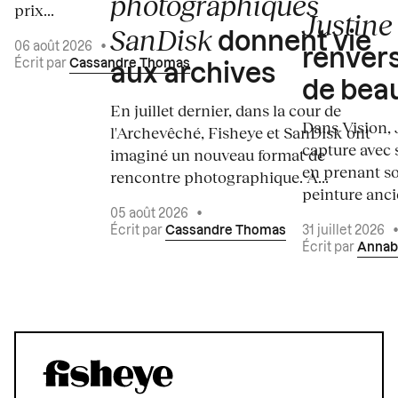
photographiques
prix...
Justine 
SanDisk
donnent vie
06 août 2026
•
renvers
Écrit par
Cassandre Thomas
aux archives
de bea
En juillet dernier, dans la cour de
Dans Vision, 
l'Archevêché, Fisheye et SanDisk ont
capture avec s
imaginé un nouveau format de
en prenant so
rencontre photographique. À...
peinture ancie
05 août 2026
•
Écrit par
Cassandre Thomas
31 juillet 2026
Écrit par
Annab