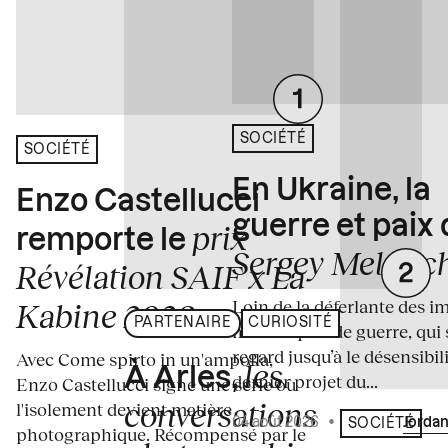
SOCIÉTÉ
SOCIÉTÉ
En Ukraine, la
Enzo Castellucci
guerre et paix
prix
remporte le
Sergey Melnitc
Révélation SAIF x La
Loin de la déferlante des i
Kabine 2026
PARTENAIRE
CURIOSITÉ
médiatiques de guerre, qui 
regard jusqu’à le désensibili
Avec Come spirto in un'ampolla,
les
À Arles,
dernier projet du...
Enzo Castellucci signe une série où
conversations
l'isolement devient matière
04 août 2026
•
Écrit par
Jordan
SOCIÉTÉ
photographique. Récompensé par le