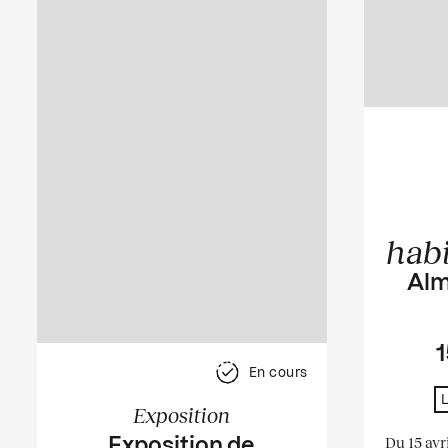
hab
Alm
1
En cours
Exposition
Du 15 avr
Exposition de