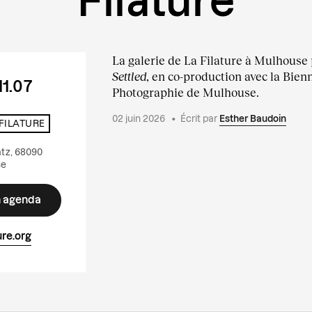
Filature
La galerie de La Filature à Mulhouse 
Settled
, en co-production avec la Bienn
11.07
Photographie de Mulhouse.
02 juin 2026
•
Écrit par
Esther Baudoin
 FILATURE
atz, 68090
se
n agenda
re.org