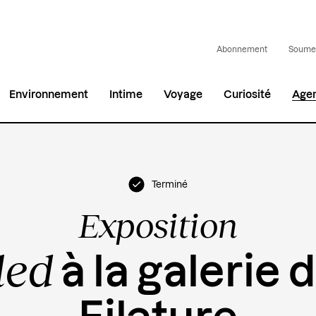
Abonnement
Soumet
Environnement
Intime
Voyage
Curiosité
Age
Terminé
Exposition
led
à la galerie 