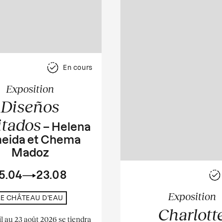
En cours
Exposition
Diseños
itados
– Helena
eida et Chema
Madoz
5.04
23.08
Exposition
LE CHÂTEAU D'EAU
Charlott
il au 23 août 2026 se tiendra