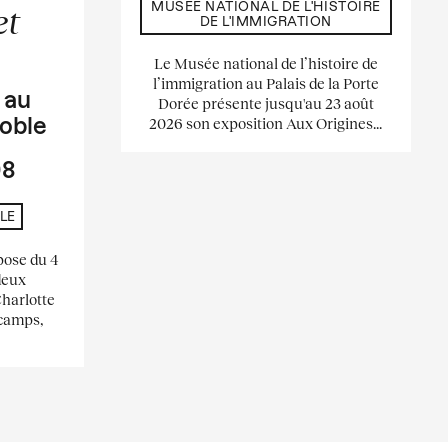
MUSÉE NATIONAL DE L'HISTOIRE
et
DE L'IMMIGRATION
Le Musée national de l’histoire de
l’immigration au Palais de la Porte
s
au
Dorée présente jusqu'au 23 août
2026 son exposition Aux Origines...
oble
08
LE
pose du 4
deux
Charlotte
scamps,