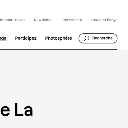
tre votre travail
Newsletter
Fisheye Store
L'univers Fisheye
nda
Participez
Photosphère
Recherche
de La