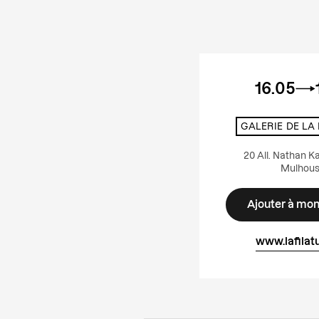
16.05
GALERIE DE LA
20 All. Nathan K
Mulhou
Ajouter à mo
www.lafilatu