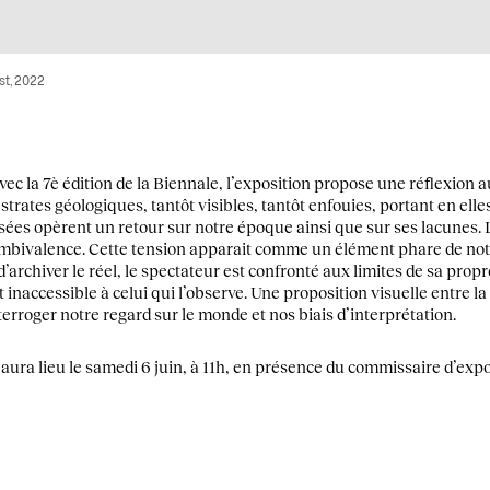
st, 2022
c la 7è édition de la Biennale, l’exposition propose une réflexion 
strates géologiques, tantôt visibles, tantôt enfouies, portant en elle
sées opèrent un retour sur notre époque ainsi que sur ses lacunes.
’ambivalence. Cette tension apparait comme un élément phare de notr
archiver le réel, le spectateur est confronté aux limites de sa prop
 inaccessible à celui qui l’observe. Une proposition visuelle entre l
erroger notre regard sur le monde et nos biais d’interprétation.
 aura lieu le samedi 6 juin, à 11h, en présence du commissaire d’expo