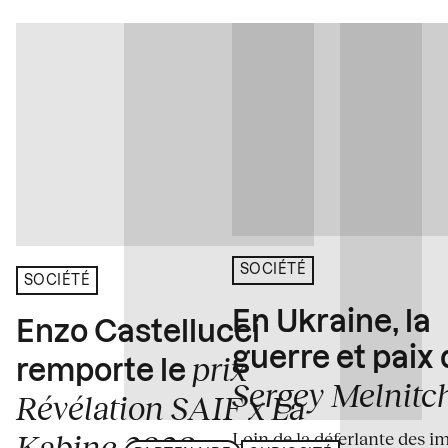
SOCIÉTÉ
SOCIÉTÉ
En Ukraine, la
Enzo Castellucci
guerre et paix
prix
remporte le
Sergey Melnitc
Révélation SAIF x La
Loin de la déferlante des i
Kabine 2026