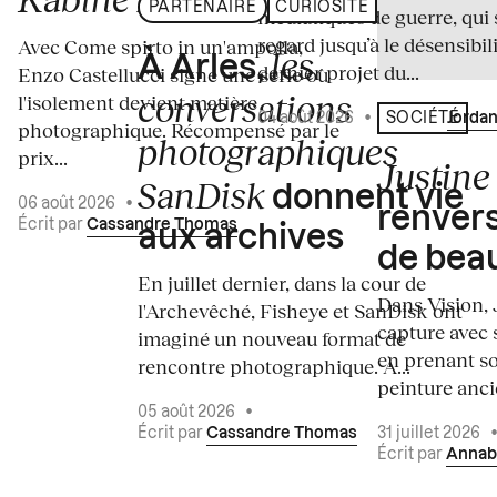
PARTENAIRE
CURIOSITÉ
médiatiques de guerre, qui 
regard jusqu’à le désensibili
Avec Come spirto in un'ampolla,
les
À Arles,
dernier projet du...
Enzo Castellucci signe une série où
conversations
l'isolement devient matière
04 août 2026
•
Écrit par
Jordan
SOCIÉTÉ
photographique. Récompensé par le
photographiques
prix...
Justine 
SanDisk
donnent vie
06 août 2026
•
renvers
Écrit par
Cassandre Thomas
aux archives
de bea
En juillet dernier, dans la cour de
Dans Vision, 
l'Archevêché, Fisheye et SanDisk ont
capture avec s
imaginé un nouveau format de
en prenant so
rencontre photographique. À...
peinture ancie
05 août 2026
•
Écrit par
Cassandre Thomas
31 juillet 2026
Écrit par
Annab