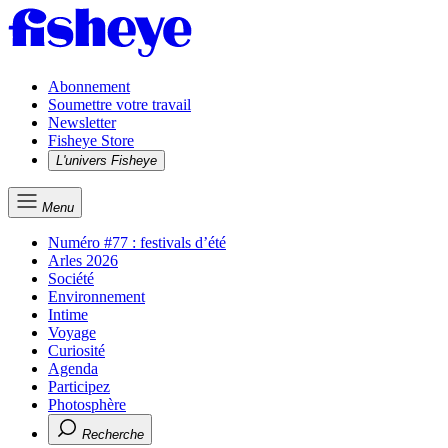
Abonnement
Soumettre votre travail
Newsletter
Fisheye Store
L'univers Fisheye
Menu
Numéro #77 : festivals d’été
Arles 2026
Société
Environnement
Intime
Voyage
Curiosité
Agenda
Participez
Photosphère
Recherche