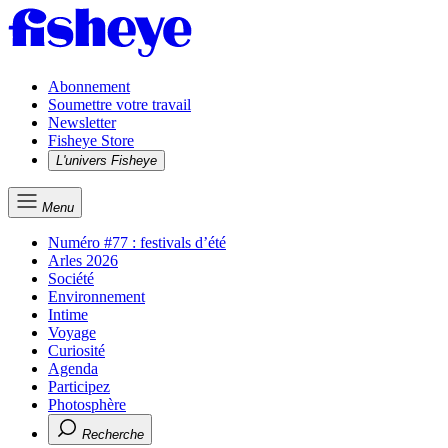
Abonnement
Soumettre votre travail
Newsletter
Fisheye Store
L'univers Fisheye
Menu
Numéro #77 : festivals d’été
Arles 2026
Société
Environnement
Intime
Voyage
Curiosité
Agenda
Participez
Photosphère
Recherche