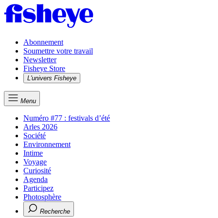
Abonnement
Soumettre votre travail
Newsletter
Fisheye Store
L'univers Fisheye
Menu
Numéro #77 : festivals d’été
Arles 2026
Société
Environnement
Intime
Voyage
Curiosité
Agenda
Participez
Photosphère
Recherche