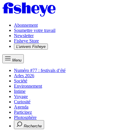
Abonnement
Soumettre votre travail
Newsletter
Fisheye Store
L'univers Fisheye
Menu
Numéro #77 : festivals d’été
Arles 2026
Société
Environnement
Intime
Voyage
Curiosité
Agenda
Participez
Photosphère
Recherche