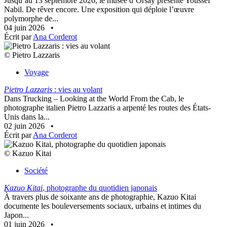
Jusqu’au 13 septembre 2026, le musée d’Orsay présente Youssef
Nabil. De rêver encore. Une exposition qui déploie l’œuvre
polymorphe de...
04 juin 2026
•
Écrit par
Ana Corderot
© Pietro Lazzaris
Voyage
Pietro Lazzaris
: vies au volant
Dans Trucking – Looking at the World From the Cab, le
photographe italien Pietro Lazzaris a arpenté les routes des États-
Unis dans la...
02 juin 2026
•
Écrit par
Ana Corderot
© Kazuo Kitai
Société
Kazuo Kitai
, photographe du quotidien japonais
À travers plus de soixante ans de photographie, Kazuo Kitai
documente les bouleversements sociaux, urbains et intimes du
Japon...
01 juin 2026
•