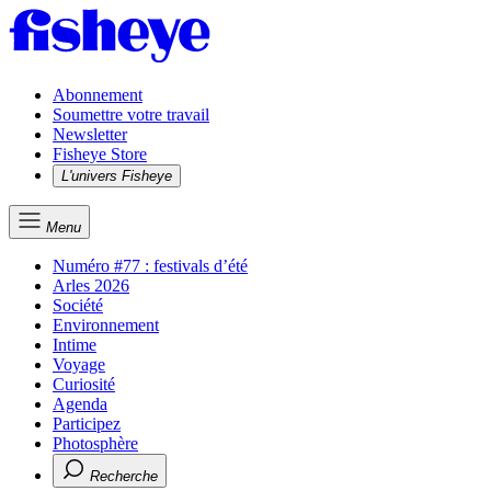
Abonnement
Soumettre votre travail
Newsletter
Fisheye Store
L'univers Fisheye
Menu
Numéro #77 : festivals d’été
Arles 2026
Société
Environnement
Intime
Voyage
Curiosité
Agenda
Participez
Photosphère
Recherche