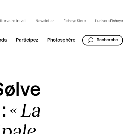
tre votre travail
Newsletter
Fisheye Store
L'univers Fisheye
nda
Participez
Photosphère
Recherche
 Sølve
« La
:
ipale