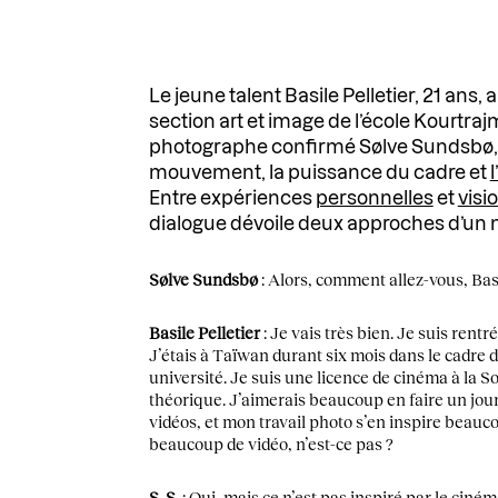
Le jeune talent Basile Pelletier, 21 ans, 
section art et image de l’école Kourtra
photographe confirmé Sølve Sundsbø, 5
mouvement, la puissance du cadre et
Entre expériences
personnelles
et
visi
dialogue dévoile deux approches d’u
Sølve Sundsbø
: Alors, comment allez-vous, Bas
Basile Pelletier
: Je vais très bien. Je suis rentr
J’étais à Taïwan durant six mois dans le cadre
université. Je suis une licence de cinéma à la S
théorique. J’aimerais beaucoup en faire un jour.
vidéos, et mon travail photo s’en inspire beauc
beaucoup de vidéo, n’est-ce pas ?
S. S.
: Oui, mais ce n’est pas inspiré par le ci