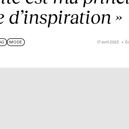
 d’inspiration »
17 avril 2025
•
Éc
AG
MODE