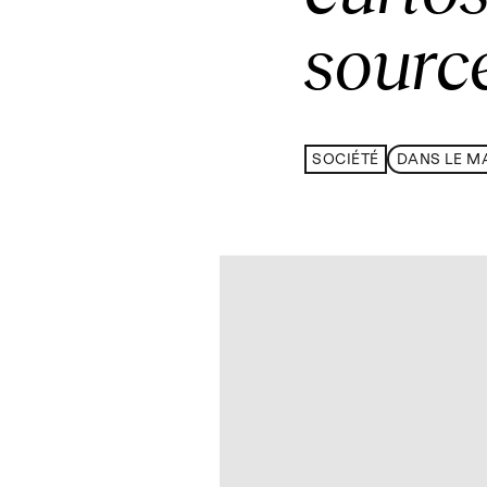
source
SOCIÉTÉ
DANS LE M