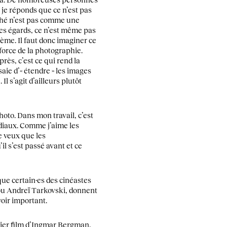
 je réponds que ce n’est pas
iché n’est pas comme une
des égards, ce n’est même pas
ème. Il faut donc imaginer ce
 force de la photographie.
’après, c’est ce qui rend la
ssaie d’« étendre » les images
l s’agit d’ailleurs plutôt
hoto. Dans mon travail, c’est
rdiaux. Comme j’aime les
 veux que les
il s’est passé avant et ce
 que certain·es des cinéastes
u Andreï Tarkovski, donnent
oir important.
emier film d’Ingmar Bergman,