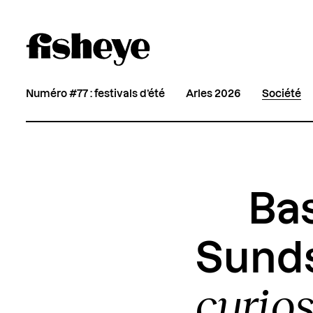
Numéro #77 : festivals d’été
Arles 2026
Société
Bas
Sunds
curios