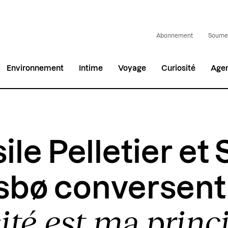
Abonnement
Soumet
Environnement
Intime
Voyage
Curiosité
Age
ile Pelletier et
bø conversent 
ité est ma princ