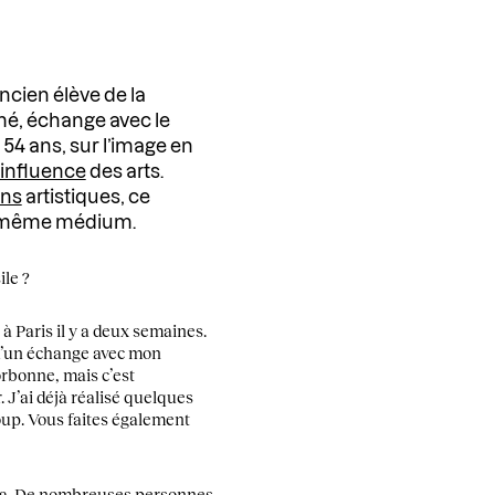
ancien élève de la
jmé, échange avec le
4 ans, sur l’image en
l’influence
des arts.
ons
artistiques, ce
n même médium.
ile ?
é à Paris il y a deux semaines.
 d’un échange avec mon
orbonne, mais c’est
 J’ai déjà réalisé quelques
oup. Vous faites également
néma. De nombreuses personnes