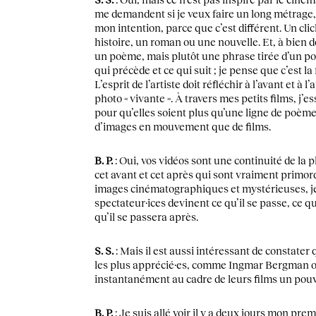
me demandent si je veux faire un long métrage,
mon intention, parce que c’est différent. Un cl
histoire, un roman ou une nouvelle. Et, à bien 
un poème, mais plutôt une phrase tirée d’un po
qui précède et ce qui suit ; je pense que c’est la
L’esprit de l’artiste doit réfléchir à l’avant et à l
photo « vivante ». À travers mes petits films, j’e
pour qu’elles soient plus qu’une ligne de poème. I
d’images en mouvement que de films.
B. P.
: Oui, vos vidéos sont une continuité de la p
cet avant et cet après qui sont vraiment primo
images cinématographiques et mystérieuses, je
spectateur·ices devinent ce qu’il se passe, ce qu’
qu’il se passera après.
S. S.
: Mais il est aussi intéressant de constater
les plus apprécié·es, comme Ingmar Bergman o
instantanément au cadre de leurs films un pouv
B. P.
: Je suis allé voir il y a deux jours mon pr