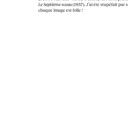
Le Septième sceau
(1957). J’ai été stupéfait par 
chaque image est folle !