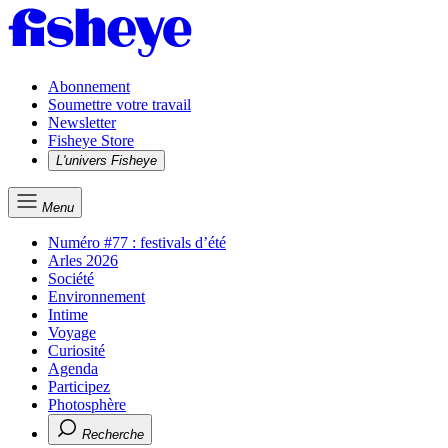
Abonnement
Soumettre votre travail
Newsletter
Fisheye Store
L'univers Fisheye
Menu
Numéro #77 : festivals d’été
Arles 2026
Société
Environnement
Intime
Voyage
Curiosité
Agenda
Participez
Photosphère
Recherche