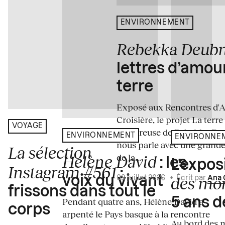
ENVIRONNEMENT
Rebekka Deub
lettres d’amou
terre
Exposé aux Rencontres d'Arl
Croisière, le projet La terre
VOYAGE
amoureuse de Rebekka De
ENVIRONNEMENT
ENVIRONNE
nous parle avec une grande
La sélection
de la...
Hélène David
: les
L’expos
Instagram #561
:
des mo
voix du vivant
09 juillet 2026
•
Écrit par
Ana 
frissons dans tout le
5 ans d
Pendant quatre ans, Hélène David a
corps
arpenté le Pays basque à la rencontre
Au bord des m