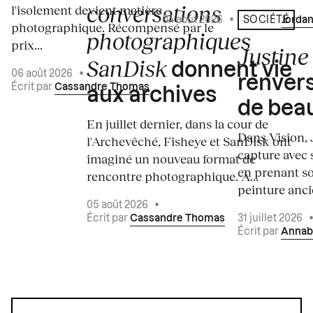
conversations
l'isolement devient matière
04 août 2026
•
Écrit par
Jordan
SOCIÉTÉ
photographique. Récompensé par le
photographiques
prix...
Justine 
SanDisk
donnent vie
06 août 2026
•
renvers
Écrit par
Cassandre Thomas
aux archives
de bea
En juillet dernier, dans la cour de
Dans Vision, 
l'Archevêché, Fisheye et SanDisk ont
capture avec s
imaginé un nouveau format de
en prenant so
rencontre photographique. À...
peinture ancie
05 août 2026
•
Écrit par
Cassandre Thomas
31 juillet 2026
Écrit par
Annab