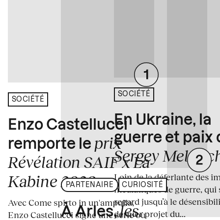
SOCIÉTÉ
SOCIÉTÉ
En Ukraine, la
Enzo Castellucci
guerre et paix
prix
remporte le
Sergey Melnitc
Révélation SAIF x La
Loin de la déferlante des i
Kabine 2026
PARTENAIRE
CURIOSITÉ
médiatiques de guerre, qui 
regard jusqu’à le désensibili
Avec Come spirto in un'ampolla,
les
À Arles,
dernier projet du...
Enzo Castellucci signe une série où