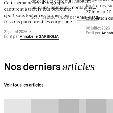
de celles et ceux qui l'habitent –
Cette semaine les photographes
territoires, s
humains, animaux, montagnes...
capturent à travers leur objectif le
27 juin au 20
sport sous toutes ses formes. Les
exposition qui
20 juillet 2026
•
Écrit par
Anaïs Viand
frissons parcourent les corps, une...
08 juillet 2026
21 juillet 2026
•
Écrit par
Annab
Écrit par
Annabelle GARBIGLIA
articles
Nos derniers
Voir tous les articles