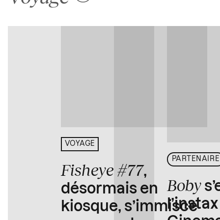
VOYAGE
PARTENAIRE
Fisheye #77
,
Boby
s’
désormais en
l’insta
kiosque, s’immisce