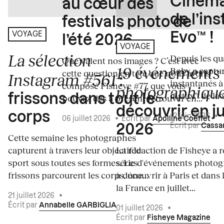
Cinema
au cœur des
de l’in
festivals photo de
Evo™ !
VOYAGE
l’été 2026
VOYAGE
La sélection
Depuis les qua
Que valent nos images ? C’est avec
19 événements
Boby a captur
cette question en tête que nous avons
Instagram #561
:
instantanés à 
composé Fisheye #77, que vous
photographiqu
instax™ de la s
frissons dans tout le
pouvez dès à présent retrouver en...
découvrir en ju
corps
12 juin 2026
•
06 juillet 2026
•
Écrit par
Apolline Coëffet
Écrit par
Cassa
2026
Cette semaine les photographes
capturent à travers leur objectif le
La rédaction de Fisheye a r
sport sous toutes ses formes. Les
série d'événements photo
frissons parcourent les corps, une...
à découvrir à Paris et dans 
la France en juillet...
21 juillet 2026
•
Écrit par
Annabelle GARBIGLIA
01 juillet 2026
•
Écrit par
Fisheye Magazine