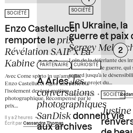
SOCIÉTÉ
SOCIÉTÉ
En Ukraine, la
Enzo Castellucci
guerre et paix
prix
remporte le
Sergey Melnitc
Révélation SAIF x La
Loin de la déferlante des i
Kabine 2026
PARTENAIRE
CURIOSITÉ
médiatiques de guerre, qui 
regard jusqu’à le désensibili
Avec Come spirto in un'ampolla,
les
À Arles,
dernier projet du...
Enzo Castellucci signe une série où
conversations
l'isolement devient matière
04 août 2026
•
Écrit par
Jordan
SOCIÉTÉ
photographique. Récompensé par le
photographiques
prix...
Justine 
SanDisk
donnent vie
Il y a 2 heures
•
renvers
Écrit par
Cassandre Thomas
aux archives
de bea