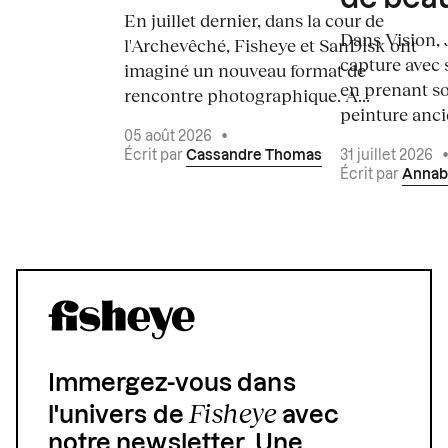
En juillet dernier, dans la cour de
Dans Vision, 
l'Archevêché, Fisheye et SanDisk ont
capture avec s
imaginé un nouveau format de
en prenant so
rencontre photographique. À...
peinture ancie
05 août 2026
•
Écrit par
Cassandre Thomas
31 juillet 2026
Écrit par
Annab
Immergez-vous dans
Fisheye
l'univers de
avec
notre newsletter. Une