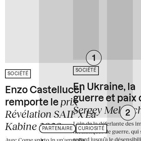
SOCIÉTÉ
SOCIÉTÉ
En Ukraine, la
Enzo Castellucci
guerre et paix
prix
remporte le
Sergey Melnitc
Révélation SAIF x La
Loin de la déferlante des i
Kabine 2026
PARTENAIRE
CURIOSITÉ
médiatiques de guerre, qui 
regard jusqu’à le désensibili
Avec Come spirto in un'ampolla,