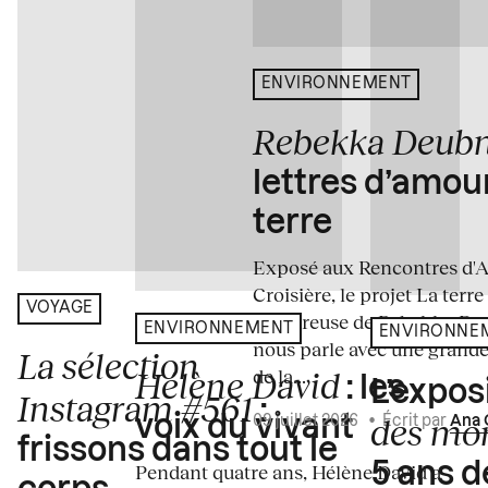
ENVIRONNEMENT
Rebekka Deub
lettres d’amou
terre
Exposé aux Rencontres d'Arl
Croisière, le projet La terre
VOYAGE
amoureuse de Rebekka De
ENVIRONNEMENT
ENVIRONNE
nous parle avec une grande
La sélection
de la...
Hélène David
: les
L’expos
Instagram #561
:
des mo
voix du vivant
09 juillet 2026
•
Écrit par
Ana 
frissons dans tout le
5 ans d
Pendant quatre ans, Hélène David a