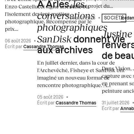
les
À Arles,
dernier projet du...
Enzo Castellucci signe une série où
conversations
l'isolement devient matière
04 août 2026
•
Écrit par
Jordan
SOCIÉTÉ
photographique. Récompensé par le
photographiques
prix...
Justine 
SanDisk
donnent vie
06 août 2026
•
renvers
Écrit par
Cassandre Thomas
aux archives
de bea
En juillet dernier, dans la cour de
Dans Vision, 
l'Archevêché, Fisheye et SanDisk ont
capture avec s
imaginé un nouveau format de
en prenant so
rencontre photographique. À...
peinture ancie
05 août 2026
•
Écrit par
Cassandre Thomas
31 juillet 2026
Écrit par
Annab