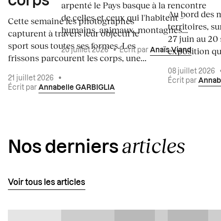
corps
arpenté le Pays basque à la rencontre
Au bord des m
de celles et ceux qui l'habitent –
Cette semaine les photographes
territoires, s
humains, animaux, montagnes...
capturent à travers leur objectif le
27 juin au 20
sport sous toutes ses formes. Les
exposition qui
20 juillet 2026
•
Écrit par
Anaïs Viand
frissons parcourent les corps, une...
08 juillet 2026
21 juillet 2026
•
Écrit par
Annab
Écrit par
Annabelle GARBIGLIA
articles
Nos derniers
Voir tous les articles