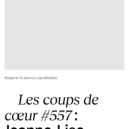
Respirer © Jeanne-Lise Nédélec
Les coups de
cœur #557
: