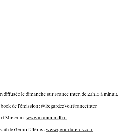
n diffusée le dimanche sur France Inter, de 23h15 à minuit.
book de l’émission :
@RegardezVoirFranceInter
 Art Museum :
www.mamm-mdf.ru
avail de Gérard Uféras :
www.gerarduferas.com