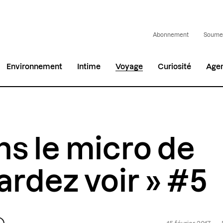
Abonnement
Soumet
Environnement
Intime
Voyage
Curiosité
Age
s le micro de
ardez voir » #5