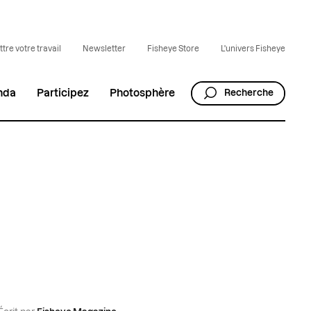
tre votre travail
Newsletter
Fisheye Store
L'univers Fisheye
nda
Participez
Photosphère
Recherche