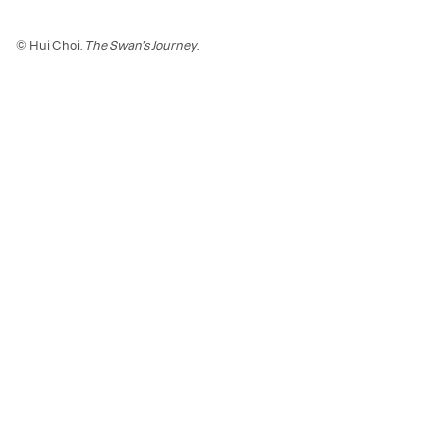
© Hui Choi.
The Swan’s Journey
.