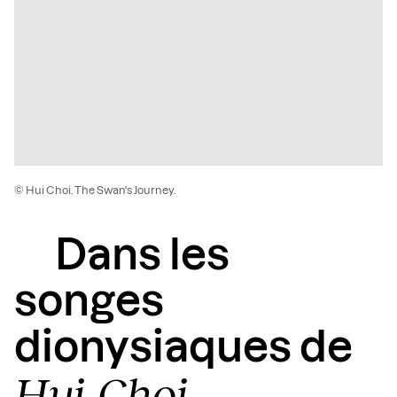
© Hui Choi. The Swan's Journey.
Dans les
songes
dionysiaques de
Hui Choi