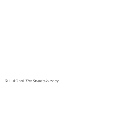
© Hui Choi.
The Swan’s Journey
.