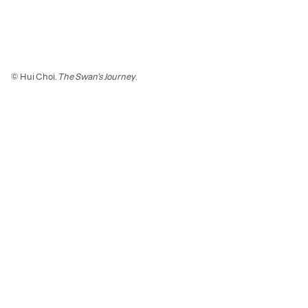
© Hui Choi.
The Swan’s Journey
.