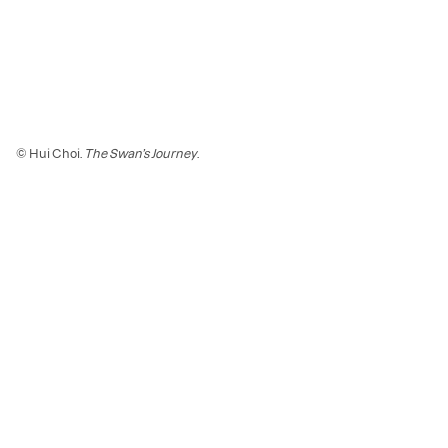
© Hui Choi.
The Swan’s Journey
.