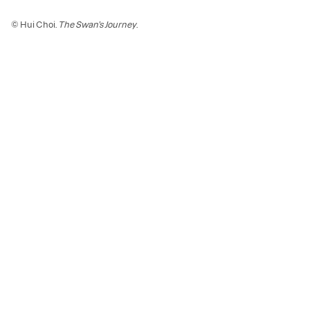
© Hui Choi.
The Swan’s Journey
.