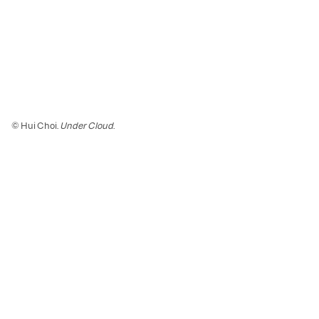
© Hui Choi.
Under Cloud
.