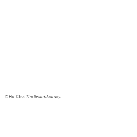
© Hui Choi.
The Swan’s Journey
.