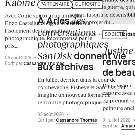
Kabine 2026
PARTENAIRE
CURIOSITÉ
médiatiques de guerre, qui 
regard jusqu’à le désensibili
Avec Come spirto in un'ampolla,
les
À Arles,
dernier projet du...
Enzo Castellucci signe une série où
conversations
l'isolement devient matière
04 août 2026
•
Écrit par
Jordan
SOCIÉTÉ
photographique. Récompensé par le
photographiques
prix...
Justine 
SanDisk
donnent vie
06 août 2026
•
renvers
Écrit par
Cassandre Thomas
aux archives
de bea
En juillet dernier, dans la cour de
Dans Vision, 
l'Archevêché, Fisheye et SanDisk ont
capture avec s
imaginé un nouveau format de
en prenant so
rencontre photographique. À...
peinture ancie
05 août 2026
•
Écrit par
Cassandre Thomas
31 juillet 2026
Écrit par
Annab