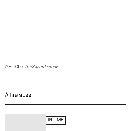
© Hui Choi.
The Swan’s Journey
.
À lire aussi
INTIME