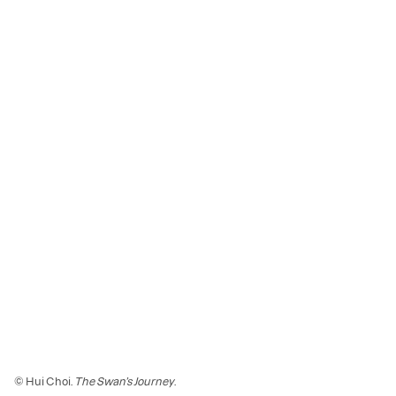
© Hui Choi.
The Swan’s Journey
.