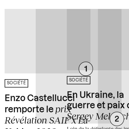
SOCIÉTÉ
SOCIÉTÉ
En Ukraine, la
Enzo Castellucci
guerre et paix
prix
remporte le
Sergey Melnitc
Révélation SAIF x La
Loin de la déferlante des i