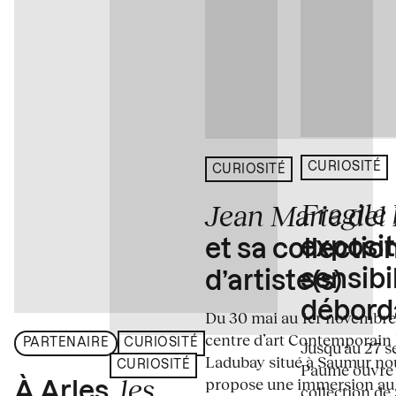
CURIOSITÉ
CURIOSITÉ
Fragile
Jean Marie del
exposit
et sa collectio
sensibi
d’artiste(s)
débord
Du 30 mai au 1er novembre
centre d’art Contemporain
PARTENAIRE
CURIOSITÉ
Jusqu'au 27 s
Ladubay situé à Saumur no
CURIOSITÉ
Paume ouvre s
les
propose une immersion au
À Arles,
collection de