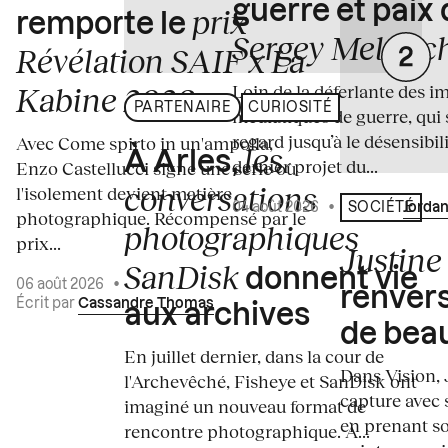
guerre et paix
prix
remporte le
Sergey Melnitc
Révélation SAIF x La
Loin de la déferlante des i
Kabine 2026
PARTENAIRE
CURIOSITÉ
médiatiques de guerre, qui 
regard jusqu’à le désensibili
Avec Come spirto in un'ampolla,
les
À Arles,
dernier projet du...
Enzo Castellucci signe une série où
conversations
l'isolement devient matière
04 août 2026
•
Écrit par
Jordan
SOCIÉTÉ
photographique. Récompensé par le
photographiques
prix...
Justine 
SanDisk
donnent vie
06 août 2026
•
renvers
Écrit par
Cassandre Thomas
aux archives
de bea
En juillet dernier, dans la cour de
Dans Vision, 
l'Archevêché, Fisheye et SanDisk ont
capture avec s
imaginé un nouveau format de
en prenant so
rencontre photographique. À...