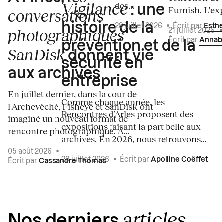
Vigilance
des...
: une
Furnish. L'exp
conversations
histoire de la
28 juillet 2026
•
Écrit par
Esth
photographiques
21 juillet 2026
Écrit par
Annab
prévention et de la
SanDisk
donnent vie
sécurité en
aux archives
entreprise
En juillet dernier, dans la cour de
Comme chaque année, les
l'Archevêché, Fisheye et SanDisk ont
Rencontres d’Arles proposent des
imaginé un nouveau format de
expositions faisant la part belle aux
rencontre photographique. À...
archives. En 2026, nous retrouvons...
05 août 2026
•
29 juillet 2026
•
Écrit par
Apolline Coëffet
Écrit par
Cassandre Thomas
articles
Nos derniers