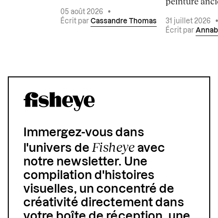
peinture ancie
05 août 2026
•
Écrit par
Cassandre Thomas
31 juillet 2026
Écrit par
Annab
Immergez-vous dans
Fisheye
l'univers de
avec
notre newsletter. Une
compilation d'histoires
visuelles, un concentré de
créativité directement dans
votre boîte de réception, une