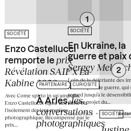
SOCIÉTÉ
SOCIÉTÉ
En Ukraine, la
Enzo Castellucci
guerre et paix
prix
remporte le
Sergey Melnitc
Révélation SAIF x La
Loin de la déferlante des i
Kabine 2026
PARTENAIRE
CURIOSITÉ
médiatiques de guerre, qui 
regard jusqu’à le désensibili
Avec Come spirto in un'ampolla,
les
À Arles,
dernier projet du...
Enzo Castellucci signe une série où
conversations
l'isolement devient matière
04 août 2026
•
Écrit par
Jordan
SOCIÉTÉ
photographique. Récompensé par le
photographiques
prix...
Justine 