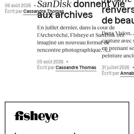
SanDisk
donnent vie
06 août 2026
•
renvers
Écrit par
Cassandre Thomas
aux archives
de bea
En juillet dernier, dans la cour de
Dans Vision, 
l'Archevêché, Fisheye et SanDisk ont
capture avec s
imaginé un nouveau format de
en prenant so
rencontre photographique. À...
peinture ancie
05 août 2026
•
Écrit par
Cassandre Thomas
31 juillet 2026
Écrit par
Annab