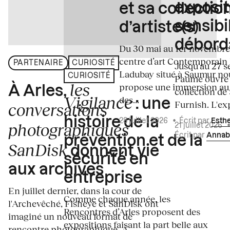
exposit
et sa collectio
sensibi
d’artiste(s)
débord
Du 30 mai au 1er novembre
centre d’art Contemporain
PARTENAIRE
CURIOSITÉ
Jusqu'au 27 s
Ladubay situé à Saumur no
CURIOSITÉ
Paume ouvre s
les
propose une immersion au
À Arles,
collection de
Vigilance
des...
: une
Furnish. L'exp
conversations
histoire de la
28 juillet 2026
•
Écrit par
Esth
photographiques
21 juillet 2026
Écrit par
Annab
prévention et de la
SanDisk
donnent vie
sécurité en
aux archives
entreprise
En juillet dernier, dans la cour de
Comme chaque année, les
l'Archevêché, Fisheye et SanDisk ont
Rencontres d’Arles proposent des
imaginé un nouveau format de
expositions faisant la part belle aux
rencontre photographique. À...