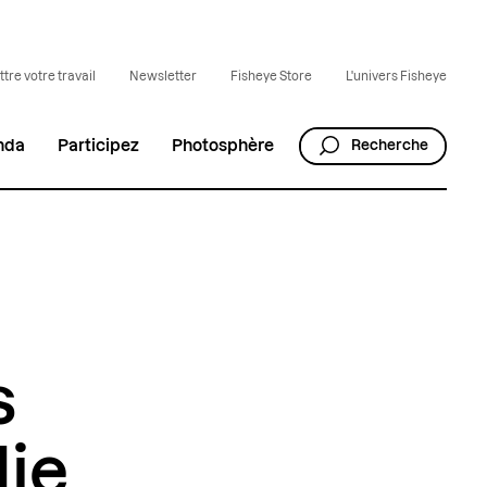
tre votre travail
Newsletter
Fisheye Store
L'univers Fisheye
nda
Participez
Photosphère
Recherche
s
die