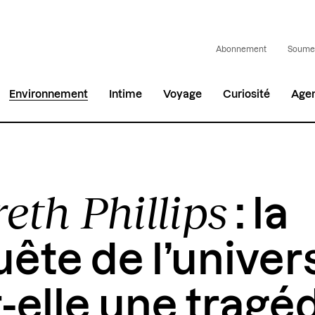
Abonnement
Soumet
Environnement
Intime
Voyage
Curiosité
Age
eth Phillips
: la
ête de l’univer
t-elle une tragé