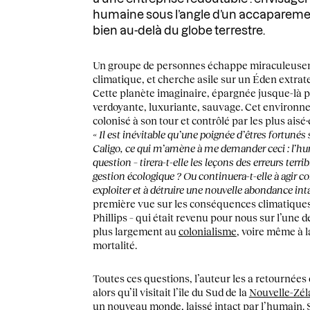
humaine sous l’angle d’un accaparem
bien au-delà du globe terrestre.
Un groupe de personnes échappe miraculeuse
climatique, et cherche asile sur un Éden extra
Cette planète imaginaire, épargnée jusque-là p
verdoyante, luxuriante, sauvage. Cet environne
colonisé à son tour et contrôlé par les plus aisé·e
« Il est inévitable qu’une poignée d’êtres fortunés
Caligo, ce qui m’amène à me demander ceci : l’huma
question – tirera-t-elle les leçons des erreurs ter
gestion écologique ? Ou continuera-t-elle à agir 
exploiter et à détruire une nouvelle abondance inta
première vue sur les conséquences climatiques
Phillips – qui était revenu pour nous sur l’une d
plus largement au
colonialisme
, voire même à l
mortalité.
Toutes ces questions, l’auteur les a retournées 
alors qu’il visitait l’île du Sud de la
Nouvelle-Zé
un nouveau monde, laissé intact par l’humain.