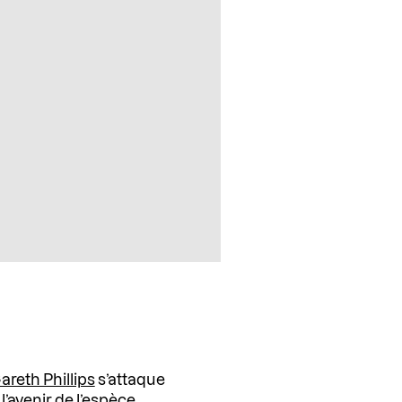
areth Phillips
s’attaque
r
l’avenir
de l’espèce