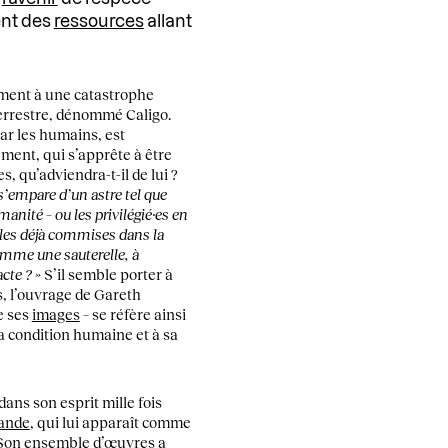
ent des
ressources
allant
ment à une catastrophe
terrestre, dénommé Caligo.
ar les humains, est
ment, qui s’apprête à être
s, qu’adviendra-t-il de lui ?
 s’empare d’un astre tel que
nité – ou les privilégié·es en
ribles déjà commises dans la
comme une sauterelle, à
cte ? »
S’il semble porter à
, l’ouvrage de Gareth
e ses
images
– se réfère ainsi
a condition humaine et à sa
dans son esprit mille fois
lande
, qui lui apparaît comme
 Son ensemble d’œuvres a