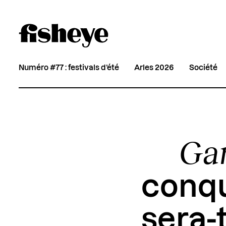
Numéro #77 : festivals d’été
Arles 2026
Société
Gar
conqu
sera-