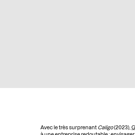
Avec le très surprenant
Caligo
(2023),
G
à une entreprise redoutable : envisage