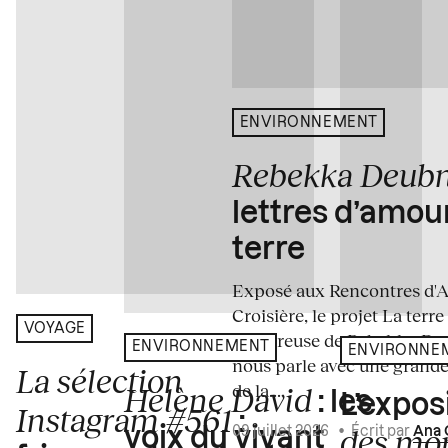
ENVIRONNEMENT
Rebekka Deub
lettres d’amou
terre
Exposé aux Rencontres d'Arl
Croisière, le projet La terre
VOYAGE
amoureuse de Rebekka De
ENVIRONNEMENT
ENVIRONNE
nous parle avec une grande
La sélection
de la...
Hélène David
: les
L’expos
Instagram #561
:
des mo
voix du vivant
09 juillet 2026
•
Écrit par
Ana 