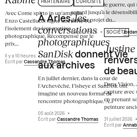
PARTENAIRE
CURIOSITÉ
médiatiques de guerre, qui 
regard jusqu’à le désensibili
Avec Come spirto in un'ampolla,
les
À Arles,
dernier projet du...
Enzo Castellucci signe une série où
conversations
l'isolement devient matière
04 août 2026
•
Écrit par
Jordan
SOCIÉTÉ
photographique. Récompensé par le
photographiques
prix...
Justine 
SanDisk
donnent vie
Il y a 10 heures
•
renvers
Écrit par
Cassandre Thomas
aux archives
de bea
En juillet dernier, dans la cour de
Dans Vision, 
l'Archevêché, Fisheye et SanDisk ont
capture avec s
imaginé un nouveau format de
en prenant so
rencontre photographique. À...
peinture ancie
05 août 2026
•
Écrit par
Cassandre Thomas
31 juillet 2026
Écrit par
Annab