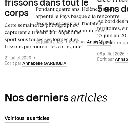
frissons dans tout le
5 ans d
Pendant quatre ans, Hélène David a
corps
arpenté le Pays basque à la rencontre
Au bord des m
de celles et ceux qui l'habitent –
Cette semaine les photographes
territoires, s
humains, animaux, montagnes...
capturent à travers leur objectif le
27 juin au 20
sport sous toutes ses formes. Les
exposition qui
20 juillet 2026
•
Écrit par
Anaïs Viand
frissons parcourent les corps, une...
08 juillet 2026
21 juillet 2026
•
Écrit par
Annab
Écrit par
Annabelle GARBIGLIA
articles
Nos derniers
Voir tous les articles