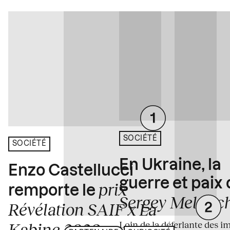
SOCIÉTÉ
SOCIÉTÉ
En Ukraine, la
Enzo Castellucci
guerre et paix
prix
remporte le
Sergey Melnitc
Révélation SAIF x La
Loin de la déferlante des i
Kabine 2026