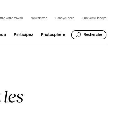
tre votre travail
Newsletter
Fisheye Store
L'univers Fisheye
nda
Participez
Photosphère
Recherche
les
t