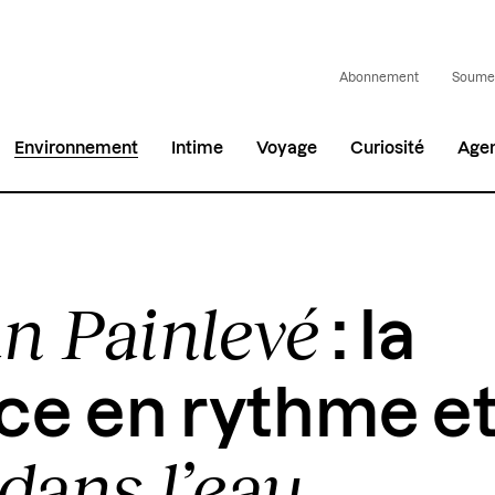
Abonnement
Soumet
Environnement
Intime
Voyage
Curiosité
Age
n Painlevé
: la
ce en rythme e
dans l’eau