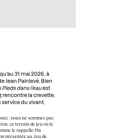
qu’au 31 mai 2026, à
de Jean Painlevé. Bien
 Pieds dans l’eau
est
z
rencontre la crevette,
 service du vivant.
posée : nous ne sommes pas
eton, ce terrain de jeu où le
omme le rappelle Pia
ion présentée au Jeu de