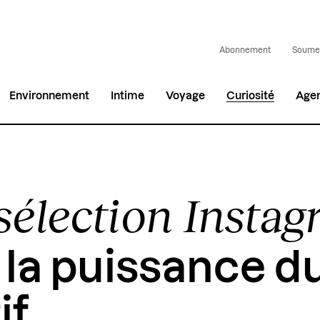
Abonnement
Soumet
Environnement
Intime
Voyage
Curiosité
Age
sélection Insta
: la puissance d
if