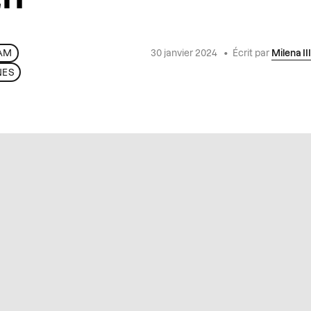
30 janvier 2024
•
Écrit par
Milena III
AM
NES