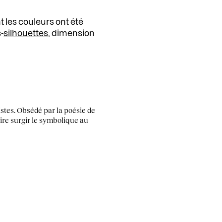
t les couleurs ont été
-
silhouettes
, dimension
nistes. Obsédé par la poésie de
faire surgir le symbolique au