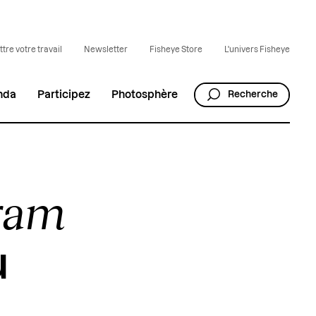
tre votre travail
Newsletter
Fisheye Store
L'univers Fisheye
nda
Participez
Photosphère
Recherche
gram
u