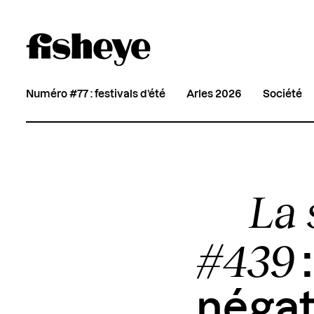
Numéro #77 : festivals d’été
Arles 2026
Société
La 
#439
négat