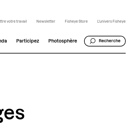
tre votre travail
Newsletter
Fisheye Store
L'univers Fisheye
nda
Participez
Photosphère
Recherche
ges