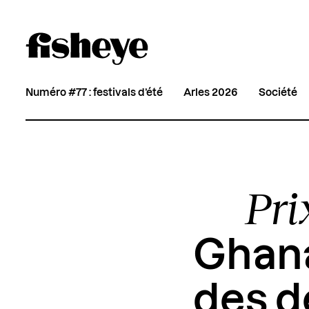
Numéro #77 : festivals d’été
Arles 2026
Société
Pri
Ghana
des d