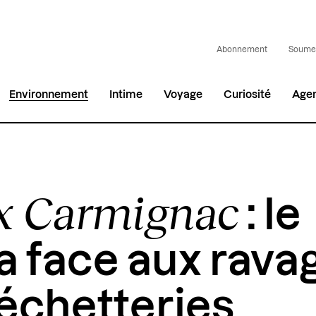
Abonnement
Soumet
Environnement
Intime
Voyage
Curiosité
Age
x Carmignac
: le
 face aux rava
échetteries