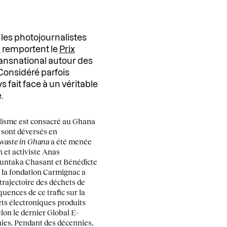
les photojournalistes
n
remportent le
Prix
ransnational autour des
 Considéré parfois
 fait face à un véritable
.
lisme est consacré au Ghana
 sont déversés en
waste in Ghana
a été menée
n et activiste Anas
untaka Chasant et Bénédicte
 la fondation Carmignac a
 trajectoire des déchets de
uences de ce trafic sur la
ets électroniques produits
lon le dernier Global E-
nies. Pendant des décennies,