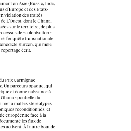
vement en Asie (Russie, Inde,
us d’Europe et des États-
n violation des traités
 de L’Ouest, dont le Ghana.
s sur le territoire, de plus
ocessus de « colonisation »
rré l’enquête transnationale
énédicte Kurzen, qui mêle
reportage écrit.
 du Prix Carmignac
e
. Un parcours opaque, qui
frique et donne naissance à
 Ghana « poubelle du
n met à mal les stéréotypes
roniques reconditionnés, et
atie européenne face à la
 documenté les flux de
s activent. À l’autre bout de