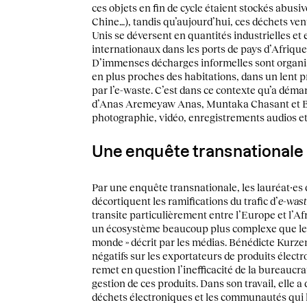
ces objets en fin de cycle étaient stockés abusi
Chine…), tandis qu’aujourd’hui, ces déchets ven
Unis se déversent en quantités industrielles et e
internationaux dans les ports de pays d’Afrique
D’immenses décharges informelles sont organisée
en plus proches des habitations, dans un lent pr
par l’e-waste. C’est dans ce contexte qu’a déma
d’Anas Aremeyaw Anas, Muntaka Chasant et B
photographie, vidéo, enregistrements audios et 
Une enquête transnationale
Par une enquête transnationale, les lauréat⸱es
décortiquent les ramifications du trafic d’
e-wast
transite particulièrement entre l’Europe et l’A
un écosystème beaucoup plus complexe que le
monde » décrit par les médias. Bénédicte Kurze
négatifs sur les exportateurs de produits élect
remet en question l’inefficacité de la bureaucr
gestion de ces produits. Dans son travail, elle a
déchets électroniques et les communautés qui le