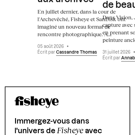
de bea
En juillet dernier, dans la cour de
Dans Vision, 
l'Archevêché, Fisheye et SanDisk ont
capture avec s
imaginé un nouveau format de
en prenant so
rencontre photographique. À...
peinture ancie
05 août 2026
•
Écrit par
Cassandre Thomas
31 juillet 2026
Écrit par
Annab
Immergez-vous dans
Fisheye
l'univers de
avec