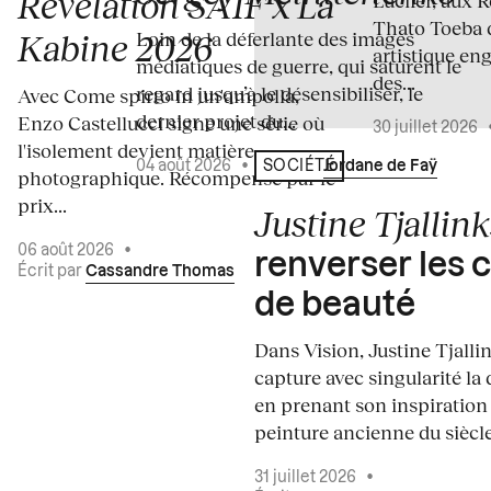
Révélation SAIF x La
Thato Toeba 
Loin de la déferlante des images
Kabine 2026
artistique en
médiatiques de guerre, qui saturent le
des...
regard jusqu’à le désensibiliser, le
Avec Come spirto in un'ampolla,
dernier projet du...
Enzo Castellucci signe une série où
30 juillet 2026
l'isolement devient matière
04 août 2026
•
Écrit par
Jordane de Faÿ
SOCIÉTÉ
photographique. Récompensé par le
prix...
Justine Tjallink
06 août 2026
•
renverser les 
Écrit par
Cassandre Thomas
de beauté
Dans Vision, Justine Tjalli
capture avec singularité la 
en prenant son inspiration
peinture ancienne du siècle.
31 juillet 2026
•