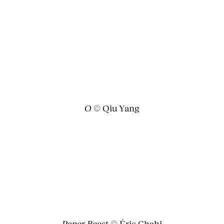
O
© Qiu Yang
Paper Beast
© Éric Chahi