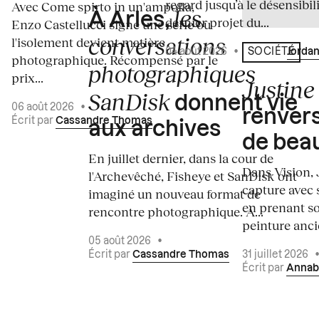
regard jusqu’à le désensibili
Avec Come spirto in un'ampolla,
les
À Arles,
dernier projet du...
Enzo Castellucci signe une série où
conversations
l'isolement devient matière
04 août 2026
•
Écrit par
Jordan
SOCIÉTÉ
photographique. Récompensé par le
photographiques
prix...
Justine 
SanDisk
donnent vie
06 août 2026
•
renvers
Écrit par
Cassandre Thomas
aux archives
de bea
En juillet dernier, dans la cour de
Dans Vision, 
l'Archevêché, Fisheye et SanDisk ont
capture avec s
imaginé un nouveau format de
en prenant so
rencontre photographique. À...
peinture ancie
05 août 2026
•
Écrit par
Cassandre Thomas
31 juillet 2026
Écrit par
Annab