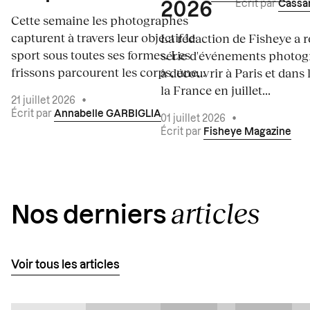
Écrit par
Cassa
2026
Cette semaine les photographes
capturent à travers leur objectif le
La rédaction de Fisheye a r
sport sous toutes ses formes. Les
série d'événements photo
frissons parcourent les corps, une...
à découvrir à Paris et dans 
la France en juillet...
21 juillet 2026
•
Écrit par
Annabelle GARBIGLIA
01 juillet 2026
•
Écrit par
Fisheye Magazine
articles
Nos derniers
Voir tous les articles