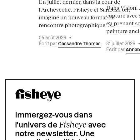
En juillet dernier, dans la cour de
Dans Vision, 
l'Archevêché, Fisheye et SanDisk ont
capture avec s
imaginé un nouveau format de
en prenant so
rencontre photographique. À...
peinture ancie
05 août 2026
•
Écrit par
Cassandre Thomas
31 juillet 2026
Écrit par
Annab
Immergez-vous dans
Fisheye
l'univers de
avec
notre newsletter. Une