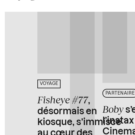
VOYAGE
PARTENAIRE
Fisheye #77
,
Boby
s’
désormais en
l’insta
kiosque, s’immisce
Cinema
au cœur des