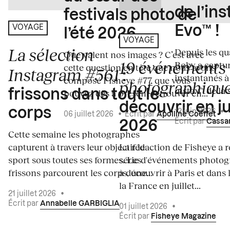
de l’in
festivals photo de
Evo™ !
VOYAGE
l’été 2026
VOYAGE
La sélection
Depuis les qua
Que valent nos images ? C’est avec
19 événements
Boby a captur
cette question en tête que nous avons
Instagram #561
:
instantanés à 
composé Fisheye #77, que vous
photographiqu
instax™ de la s
frissons dans tout le
pouvez dès à présent retrouver en...
découvrir en ju
corps
12 juin 2026
•
06 juillet 2026
•
Écrit par
Apolline Coëffet
Écrit par
Cassa
2026
Cette semaine les photographes
capturent à travers leur objectif le
La rédaction de Fisheye a r
sport sous toutes ses formes. Les
série d'événements photo
frissons parcourent les corps, une...
à découvrir à Paris et dans 
la France en juillet...
21 juillet 2026
•
Écrit par
Annabelle GARBIGLIA
01 juillet 2026
•
Écrit par
Fisheye Magazine