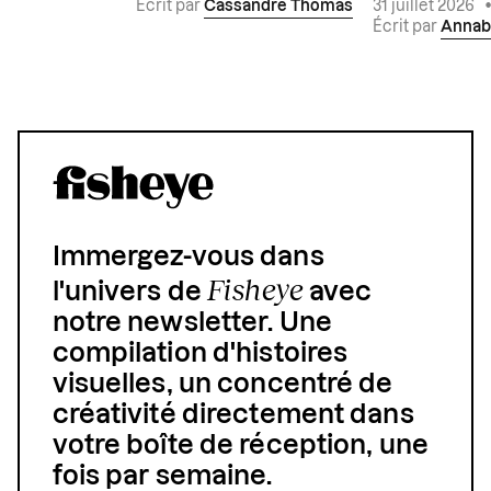
Écrit par
Cassandre Thomas
31 juillet 2026
Écrit par
Annab
Immergez-vous dans
Fisheye
l'univers de
avec
notre newsletter. Une
compilation d'histoires
visuelles, un concentré de
créativité directement dans
votre boîte de réception, une
fois par semaine.