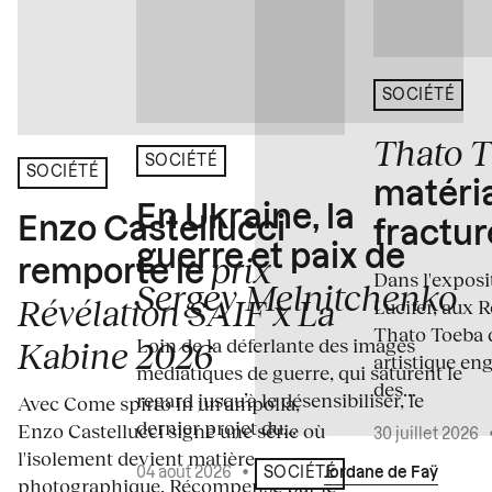
SOCIÉTÉ
Thato 
SOCIÉTÉ
SOCIÉTÉ
matéria
En Ukraine, la
Enzo Castellucci
fractur
guerre et paix de
prix
remporte le
Dans l'expos
Sergey Melnitchenko
Révélation SAIF x La
Lucifer, aux 
Thato Toeba 
Loin de la déferlante des images
Kabine 2026
artistique en
médiatiques de guerre, qui saturent le
des...
regard jusqu’à le désensibiliser, le
Avec Come spirto in un'ampolla,
dernier projet du...
Enzo Castellucci signe une série où
30 juillet 2026
l'isolement devient matière
04 août 2026
•
Écrit par
Jordane de Faÿ
SOCIÉTÉ
photographique. Récompensé par le