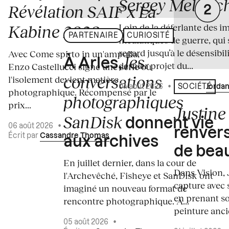
Sergey Melnitc
Révélation SAIF x La
Loin de la déferlante des i
Kabine 2026
PARTENAIRE
CURIOSITÉ
médiatiques de guerre, qui 
regard jusqu’à le désensibili
Avec Come spirto in un'ampolla,
les
À Arles,
dernier projet du...
Enzo Castellucci signe une série où
conversations
l'isolement devient matière
04 août 2026
•
Écrit par
Jordan
SOCIÉTÉ
photographique. Récompensé par le
photographiques
prix...
Justine 
SanDisk
donnent vie
06 août 2026
•
renvers
Écrit par
Cassandre Thomas
aux archives
de bea
En juillet dernier, dans la cour de
Dans Vision, 
l'Archevêché, Fisheye et SanDisk ont
capture avec s
imaginé un nouveau format de
en prenant so
rencontre photographique. À...
peinture ancie
05 août 2026
•