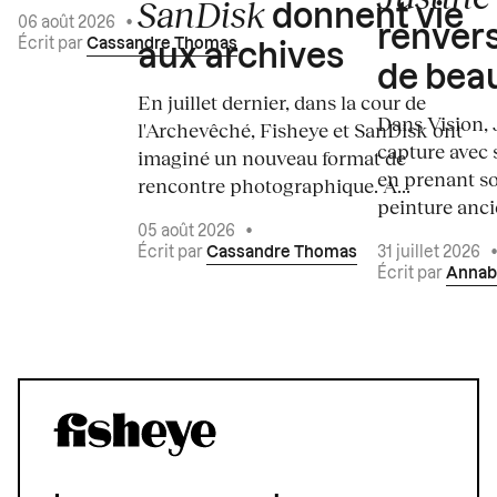
SanDisk
donnent vie
06 août 2026
•
renvers
Écrit par
Cassandre Thomas
aux archives
de bea
En juillet dernier, dans la cour de
Dans Vision, 
l'Archevêché, Fisheye et SanDisk ont
capture avec s
imaginé un nouveau format de
en prenant so
rencontre photographique. À...
peinture ancie
05 août 2026
•
Écrit par
Cassandre Thomas
31 juillet 2026
Écrit par
Annab