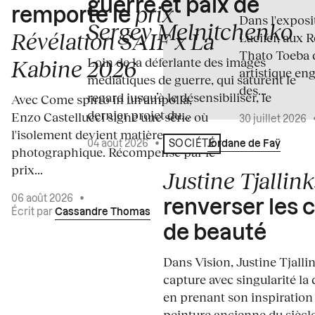
guerre et paix de
prix
remporte le
Dans l'expos
Sergey Melnitchenko
Révélation SAIF x La
Lucifer, aux 
Thato Toeba 
Loin de la déferlante des images
Kabine 2026
artistique en
médiatiques de guerre, qui saturent le
des...
regard jusqu’à le désensibiliser, le
Avec Come spirto in un'ampolla,
dernier projet du...
Enzo Castellucci signe une série où
30 juillet 2026
l'isolement devient matière
04 août 2026
•
Écrit par
Jordane de Faÿ
SOCIÉTÉ
photographique. Récompensé par le
prix...
Justine Tjallink
06 août 2026
•
renverser les 
Écrit par
Cassandre Thomas
de beauté
Dans Vision, Justine Tjalli
capture avec singularité la 
en prenant son inspiration
peinture ancienne du siècle.