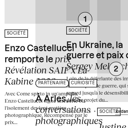
SOCIÉTÉ
SOCIÉTÉ
En Ukraine, la
Enzo Castellucci
guerre et paix
prix
remporte le
Sergey Melnitc
Révélation SAIF x La
Loin de la déferlante des i
Kabine 2026
PARTENAIRE
CURIOSITÉ
médiatiques de guerre, qui 
regard jusqu’à le désensibili
Avec Come spirto in un'ampolla,
les
À Arles,
dernier projet du...
Enzo Castellucci signe une série où
conversations
l'isolement devient matière
04 août 2026
•
Écrit par
Jordan
SOCIÉTÉ
photographique. Récompensé par le
photographiques
prix...
Justine 