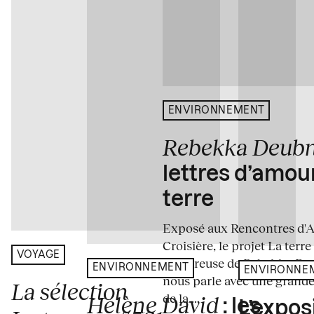
ENVIRONNEMENT
Rebekka Deub
lettres d’amou
terre
Exposé aux Rencontres d'Arl
Croisière, le projet La terre
VOYAGE
amoureuse de Rebekka De
ENVIRONNEMENT
ENVIRONNE
nous parle avec une grande
La sélection
de la...
Hélène David
: les
L’expos