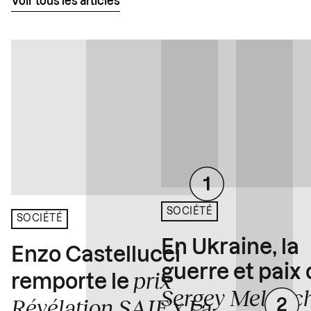
Voir tous les articles
SOCIÉTÉ
SOCIÉTÉ
En Ukraine, la
Enzo Castellucci
guerre et paix
prix
remporte le
Sergey Melnitc
Révélation SAIF x La