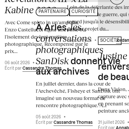
Loin de la déferlante des i
Kabine 2026
PARTENAIRE
CURIOSITÉ
médiatiques de guerre, qui 
regard jusqu’à le désensibili
Avec Come spirto in un'ampolla,
les
À Arles,
dernier projet du...
Enzo Castellucci signe une série où
conversations
l'isolement devient matière
04 août 2026
•
Écrit par
Jordan
SOCIÉTÉ
photographique. Récompensé par le
photographiques
prix...
Justine 
SanDisk
donnent vie
06 août 2026
•
renvers
Écrit par
Cassandre Thomas
aux archives
de bea
En juillet dernier, dans la cour de
Dans Vision, 
l'Archevêché, Fisheye et SanDisk ont
capture avec s
imaginé un nouveau format de
en prenant so
rencontre photographique. À...
peinture ancie
05 août 2026
•
Écrit par
Cassandre Thomas
31 juillet 2026
Écrit par
Annab