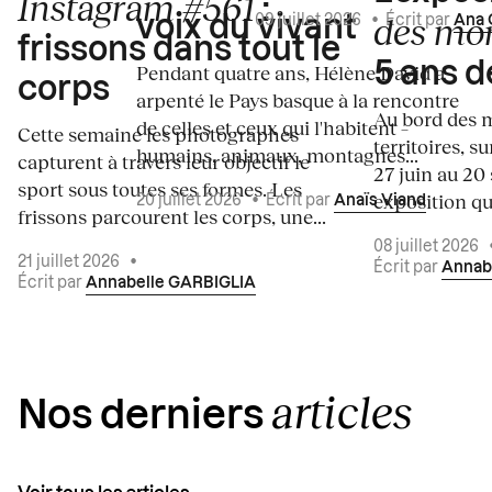
Instagram #561
:
des mo
voix du vivant
09 juillet 2026
•
Écrit par
Ana 
frissons dans tout le
5 ans d
Pendant quatre ans, Hélène David a
corps
arpenté le Pays basque à la rencontre
Au bord des m
de celles et ceux qui l'habitent –
Cette semaine les photographes
territoires, s
humains, animaux, montagnes...
capturent à travers leur objectif le
27 juin au 20
sport sous toutes ses formes. Les
exposition qui
20 juillet 2026
•
Écrit par
Anaïs Viand
frissons parcourent les corps, une...
08 juillet 2026
21 juillet 2026
•
Écrit par
Annab
Écrit par
Annabelle GARBIGLIA
articles
Nos derniers