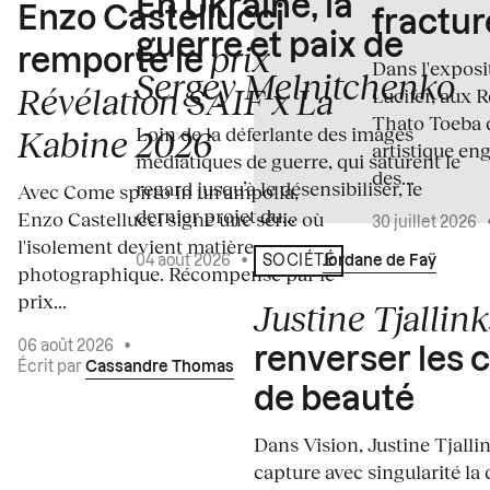
En Ukraine, la
Enzo Castellucci
fractur
guerre et paix de
prix
remporte le
Dans l'expos
Sergey Melnitchenko
Révélation SAIF x La
Lucifer, aux 
Thato Toeba 
Loin de la déferlante des images
Kabine 2026
artistique en
médiatiques de guerre, qui saturent le
des...
regard jusqu’à le désensibiliser, le
Avec Come spirto in un'ampolla,
dernier projet du...
Enzo Castellucci signe une série où
30 juillet 2026
l'isolement devient matière
04 août 2026
•
Écrit par
Jordane de Faÿ
SOCIÉTÉ
photographique. Récompensé par le
prix...
Justine Tjallink
06 août 2026
•
renverser les 
Écrit par
Cassandre Thomas
de beauté
Dans Vision, Justine Tjalli
capture avec singularité la 