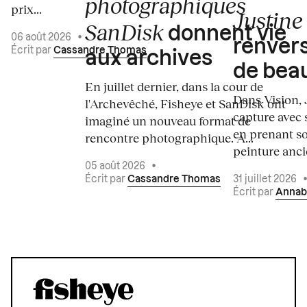
photographiques
prix...
Justine 
SanDisk
donnent vie
06 août 2026
•
renvers
Écrit par
Cassandre Thomas
aux archives
de bea
En juillet dernier, dans la cour de
Dans Vision, 
l'Archevêché, Fisheye et SanDisk ont
capture avec s
imaginé un nouveau format de
en prenant so
rencontre photographique. À...
peinture ancie
05 août 2026
•
Écrit par
Cassandre Thomas
31 juillet 2026
Écrit par
Annab