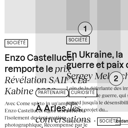
SOCIÉTÉ
SOCIÉTÉ
En Ukraine, la
Enzo Castellucci
guerre et paix
prix
remporte le
Sergey Melnitc
Révélation SAIF x La
Loin de la déferlante des i
Kabine 2026
PARTENAIRE
CURIOSITÉ
médiatiques de guerre, qui 
regard jusqu’à le désensibili
Avec Come spirto in un'ampolla,
les
À Arles,
dernier projet du...
Enzo Castellucci signe une série où
conversations
l'isolement devient matière
04 août 2026
•
Écrit par
Jordan
SOCIÉTÉ
photographique. Récompensé par le