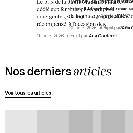
Parfums, en partenariat a
portes à Arle
Le prix de la photo Madame Figaro,
Arles et l’École nationale 
sous le commi
dédié aux femmes photographes
de la photographie (ENSP) l
La première ré
émergentes, soutenu par Kering, a
récompensé, à l’occasion des...
10 juillet 2026
•
Écrit par
Ana 
09 juillet 2026
11 juillet 2026
•
Écrit par
Ana Corderot
articles
Nos derniers
Voir tous les articles