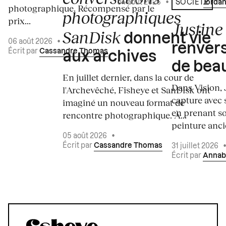
04 août 2026
•
Écrit par
Jordan
SOCIÉTÉ
photographique. Récompensé par le
photographiques
prix...
Justine 
SanDisk
donnent vie
06 août 2026
•
renvers
Écrit par
Cassandre Thomas
aux archives
de bea
En juillet dernier, dans la cour de
Dans Vision, 
l'Archevêché, Fisheye et SanDisk ont
capture avec s
imaginé un nouveau format de
en prenant so
rencontre photographique. À...
peinture ancie
05 août 2026
•
Écrit par
Cassandre Thomas
31 juillet 2026
Écrit par
Annab