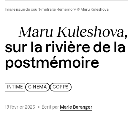
Image issue du court-métrage Rememory © Maru Kuleshova
Maru Kuleshova
,
sur la rivière de la
postmémoire
INTIME
CINÉMA
CORPS
19 février 2026
•
Écrit par
Marie Baranger