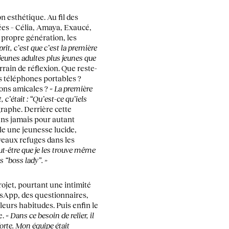
n esthétique. Au fil des
es – Célia, Amaya, Exaucé,
 propre génération, les
rit, c’est que c’est la première
 jeunes adultes plus jeunes que
errain de réflexion. Que reste-
es téléphones portables ?
ions amicales ?
« La première
 c’était : “Qu’est-ce qu’iels
graphe. Derrière cette
ans jamais pour autant
le une jeunesse lucide,
veaux refuges dans les
ut-être que je les trouve même
s “boss lady”. »
ojet, pourtant une intimité
tsApp, des questionnaires,
leurs habitudes. Puis enfin le
e.
« Dans ce besoin de relier, il
forte. Mon équipe était