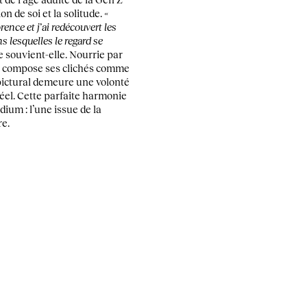
ion de soi et la solitude.
«
orence et j’ai redécouvert les
 lesquelles le regard se
se souvient-elle. Nourrie par
he compose ses clichés comme
 pictural demeure une volonté
réel. Cette parfaite harmonie
ium : l’une issue de la
re.