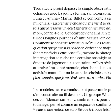
Très vite, le projet dépasse la simple observatio
échanges avec les jeunes femmes photographié
Luna et Amina – Marine Billet se confronte à sa
millenials.
« La première chose qui me vient à l’esp
fois que je ressens un écart générationnel avec de
moi »
, confie-t-elle. Cet écart devient ainsi un t
t-il des longues journées d’ennui vécues loin d
Comment se construisent aujourd’hui les relat
question que je me suis posée en écrivant ce projet,
font quand iels s’ennuient ?” »
, raconte la photo
interrogation se niche une certaine nostalgie s
émettre de jugement. Au contraire,
Reliées
révè
attentive à sa santé mentale, cherchant de nou
activités manuelles ou les amitiés choisies.
« Pe
plus assurées que je ne l’étais avec mes amies. Plu
Les modèles ne se connaissaient pas avant le pr
s’est construite au fil des mois. Un groupe Wha
des confidences sur leur chambre, leurs peurs, 
tournage, pensé comme un espace de confianc
y a aussi une notion de sororité que je trouve très 