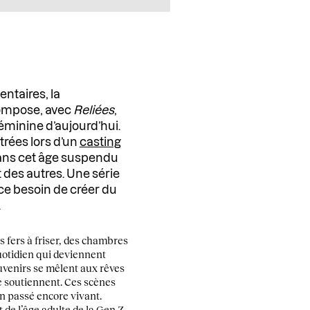
ntaires, la
mpose, avec
Reliées
,
éminine d’aujourd’hui.
rées lors d’un
casting
 dans cet âge suspendu
t des autres. Une série
 ce besoin de créer du
.
s fers à friser, des chambres
uotidien qui deviennent
uvenirs se mêlent aux rêves
se soutiennent. Ces scènes
n passé encore vivant.
 de l’âge adulte de la Gen Z