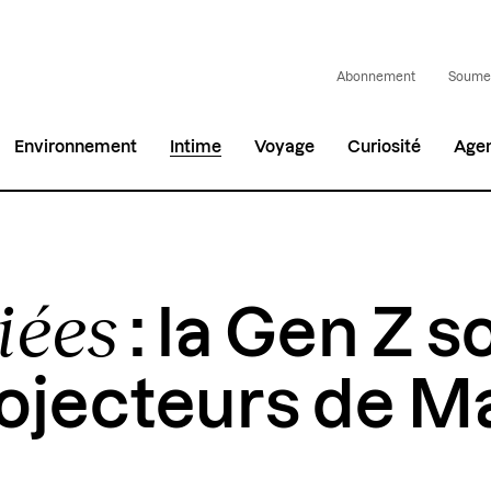
Abonnement
Soumet
Environnement
Intime
Voyage
Curiosité
Age
iées
: la Gen Z s
rojecteurs de M