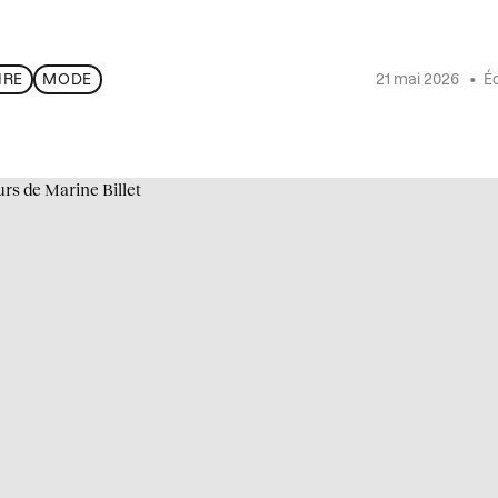
21 mai 2026
•
Éc
IRE
MODE