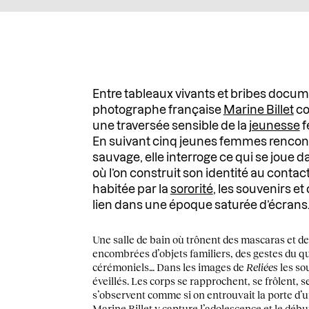
Entre tableaux vivants et bribes docume
photographe française
Marine Billet
co
une traversée sensible de la
jeunesse
f
En suivant cinq jeunes femmes rencont
sauvage, elle interroge ce qui se joue
où l’on construit son identité au contac
habitée par la
sororité
, les souvenirs et
lien dans une époque saturée d’écrans
Une salle de bain où trônent des mascaras et de
encombrées d’objets familiers, des gestes du q
cérémoniels… Dans les images de
Reliées
les so
éveillés. Les corps se rapprochent, se frôlent, 
s’observent comme si on entrouvait la porte d’u
Marine Billet y capture l’adolescence et le début