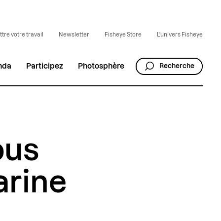
tre votre travail
Newsletter
Fisheye Store
L'univers Fisheye
nda
Participez
Photosphère
Recherche
ous
arine