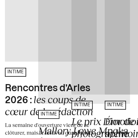
INTIME
Rencontres d’Arles
les coups de
2026 :
INTIME
INTIME
cœur de la rédaction
INTIME
Le prix Dior de 
Émotion
La semaine d'ouverture vient de se
Mallory Lowe Mpoka
photographie
mémoir
clôturer, mais le festival, quant à lui,