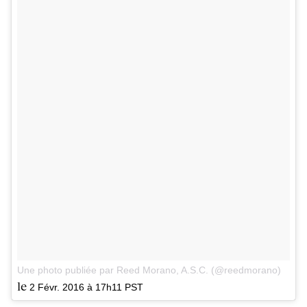
Une photo publiée par Reed Morano, A.S.C. (@reedmorano)
le
2 Févr. 2016 à 17h11 PST