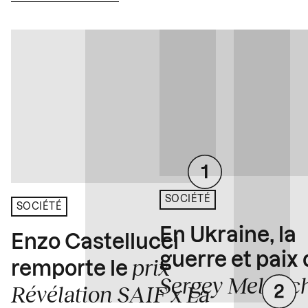
SOCIÉTÉ
SOCIÉTÉ
En Ukraine, la
Enzo Castellucci
guerre et paix
prix
remporte le
Sergey Melnitc
Révélation SAIF x La