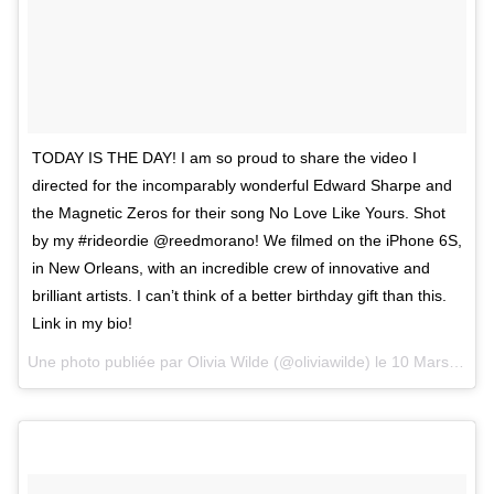
TODAY IS THE DAY! I am so proud to share the video I
directed for the incomparably wonderful Edward Sharpe and
the Magnetic Zeros for their song No Love Like Yours. Shot
by my #rideordie @reedmorano! We filmed on the iPhone 6S,
in New Orleans, with an incredible crew of innovative and
brilliant artists. I can’t think of a better birthday gift than this.
Link in my bio!
Une photo publiée par Olivia Wilde (@oliviawilde) le
10 Mars 2016 à 7h52 PST