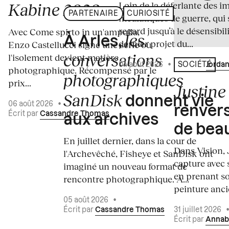
Loin de la déferlante des i
Kabine 2026
PARTENAIRE
CURIOSITÉ
médiatiques de guerre, qui 
regard jusqu’à le désensibili
Avec Come spirto in un'ampolla,
les
À Arles,
dernier projet du...
Enzo Castellucci signe une série où
conversations
l'isolement devient matière
04 août 2026
•
Écrit par
Jordan
SOCIÉTÉ
photographique. Récompensé par le
photographiques
prix...
Justine 
SanDisk
donnent vie
06 août 2026
•
renvers
Écrit par
Cassandre Thomas
aux archives
de bea
En juillet dernier, dans la cour de
Dans Vision, 
l'Archevêché, Fisheye et SanDisk ont
capture avec s
imaginé un nouveau format de
en prenant so
rencontre photographique. À...
peinture ancie
05 août 2026
•
Écrit par
Cassandre Thomas
31 juillet 2026
Écrit par
Annab