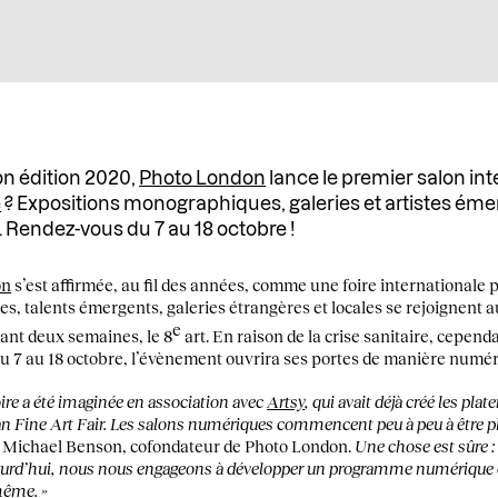
on édition 2020,
Photo London
lance le premier salon in
e
? Expositions monographiques, galeries et artistes éme
. Rendez-vous du 7 au 18 octobre !
on
s’est affirmée, au fil des années, comme une foire internationale
es, talents émergents, galeries étrangères et locales se rejoignent a
e
rant deux semaines, le 8
art. En raison de la crise sanitaire, cepen
Du 7 au 18 octobre, l’évènement ouvrira ses portes de manière num
foire a été imaginée en association avec
Artsy
, qui avait déjà créé les pla
n Fine Art Fair. Les salons numériques commencent peu à peu à être pl
e Michael Benson, cofondateur de Photo London.
Une chose est sûre :
urd’hui, nous nous engageons à développer un programme numérique 
même. »