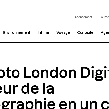
Abonnement
Soumet
Environnement
Intime
Voyage
Curiosité
Age
to London Digita
ur de la
graphie en un c