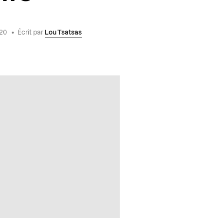
020
•
Écrit par
Lou Tsatsas