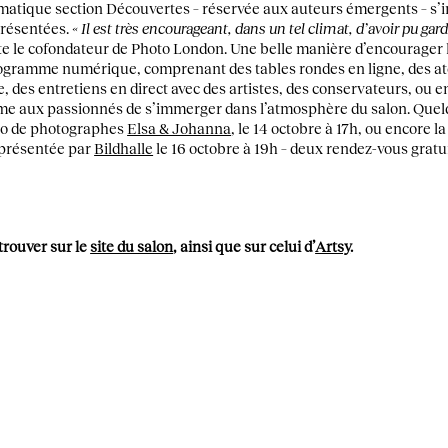
matique section Découvertes – réservée aux auteurs émergents – s
présentées.
« Il est très encourageant, dans un tel climat, d’avoir pu garde
e le cofondateur de Photo London. Une belle manière d’encourager le
 programme numérique, comprenant des tables rondes en ligne, des at
 des entretiens en direct avec des artistes, des conservateurs, ou e
me aux passionnés de s’immerger dans l’atmosphère du salon. Quel
duo de photographes
Elsa & Johanna
, le 14 octobre à 17h, ou encore l
 présentée par
Bildhalle
le 16 octobre à 19h – deux rendez-vous gratui
trouver sur le
site du salon
, ainsi que sur celui d’
Artsy
.