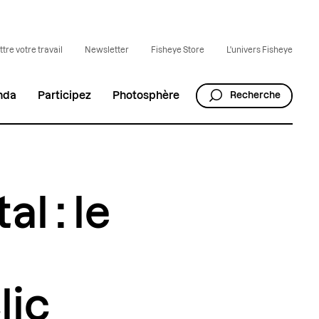
tre votre travail
Newsletter
Fisheye Store
L'univers Fisheye
nda
Participez
Photosphère
Recherche
l : le
lic