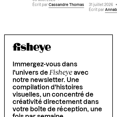
Écrit par
Cassandre Thomas
31 juillet 2026
Écrit par
Annab
Immergez-vous dans
Fisheye
l'univers de
avec
notre newsletter. Une
compilation d'histoires
visuelles, un concentré de
créativité directement dans
votre boîte de réception, une
fois par semaine.