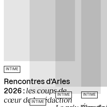
INTIME
Rencontres d’Arles
les coups de
2026 :
INTIME
INTIME
cœur de la rédaction
INTIME