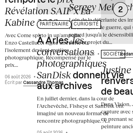
remporte le
Sergey Melnitc
Révélation SAIF x La
Loin de la déferlante des i
Kabine 2026
PARTENAIRE
CURIOSITÉ
médiatiques de guerre, qui 
regard jusqu’à le désensibili
Avec Come spirto in un'ampolla,
les
À Arles,
dernier projet du...
Enzo Castellucci signe une série où
conversations
l'isolement devient matière
04 août 2026
•
Écrit par
Jordan
SOCIÉTÉ
photographique. Récompensé par le
photographiques
prix...
Justine 
SanDisk
donnent vie
06 août 2026
•
renvers
Écrit par
Cassandre Thomas
aux archives
de bea
En juillet dernier, dans la cour de
Dans Vision, 
l'Archevêché, Fisheye et SanDisk ont
capture avec s
imaginé un nouveau format de
en prenant so
rencontre photographique. À...
peinture ancie
05 août 2026
•