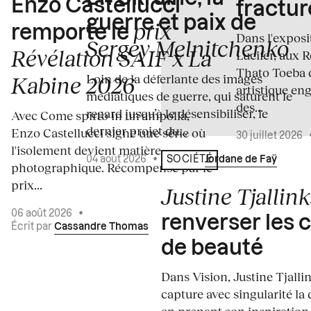
Enzo Castellucci
fractur
guerre et paix de
prix
remporte le
Dans l'expos
Sergey Melnitchenko
Révélation SAIF x La
Lucifer, aux 
Thato Toeba 
Loin de la déferlante des images
Kabine 2026
artistique en
médiatiques de guerre, qui saturent le
des...
regard jusqu’à le désensibiliser, le
Avec Come spirto in un'ampolla,
dernier projet du...
Enzo Castellucci signe une série où
30 juillet 2026
l'isolement devient matière
04 août 2026
•
Écrit par
Jordane de Faÿ
SOCIÉTÉ
photographique. Récompensé par le
prix...
Justine Tjallink
06 août 2026
•
renverser les 
Écrit par
Cassandre Thomas
de beauté
Dans Vision, Justine Tjalli
capture avec singularité la 
en prenant son inspiration