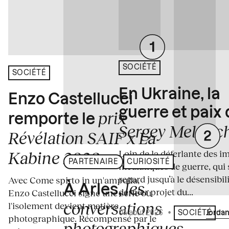
SOCIÉTÉ
SOCIÉTÉ
En Ukraine, la
Enzo Castellucci
guerre et paix
prix
remporte le
Sergey Melnitc
Révélation SAIF x La
Loin de la déferlante des i
Kabine 2026
PARTENAIRE
CURIOSITÉ
médiatiques de guerre, qui 
regard jusqu’à le désensibili
Avec Come spirto in un'ampolla,
les
À Arles,
dernier projet du...
Enzo Castellucci signe une série où
conversations
l'isolement devient matière
04 août 2026
•
Écrit par
Jordan
SOCIÉTÉ
photographique. Récompensé par le
photographiques