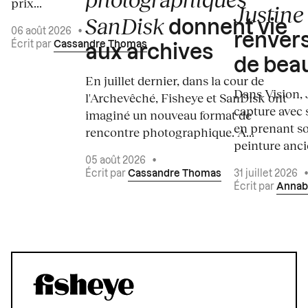
prix...
Justine 
SanDisk
donnent vie
06 août 2026
•
renvers
Écrit par
Cassandre Thomas
aux archives
de bea
En juillet dernier, dans la cour de
Dans Vision, 
l'Archevêché, Fisheye et SanDisk ont
capture avec s
imaginé un nouveau format de
en prenant so
rencontre photographique. À...
peinture ancie
05 août 2026
•
Écrit par
Cassandre Thomas
31 juillet 2026
Écrit par
Annab