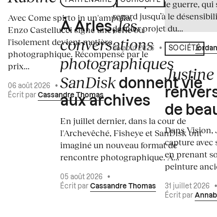
PARTENAIRE
CURIOSITÉ
médiatiques de guerre, qui 
regard jusqu’à le désensibili
Avec Come spirto in un'ampolla,
les
À Arles,
dernier projet du...
Enzo Castellucci signe une série où
conversations
l'isolement devient matière
04 août 2026
•
Écrit par
Jordan
SOCIÉTÉ
photographique. Récompensé par le
photographiques
prix...
Justine 
SanDisk
donnent vie
06 août 2026
•
renvers
Écrit par
Cassandre Thomas
aux archives
de bea
En juillet dernier, dans la cour de
Dans Vision, 
l'Archevêché, Fisheye et SanDisk ont
capture avec s
imaginé un nouveau format de
en prenant so
rencontre photographique. À...
peinture ancie
05 août 2026
•
Écrit par
Cassandre Thomas
31 juillet 2026
Écrit par
Annab