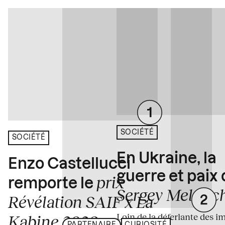
SOCIÉTÉ
SOCIÉTÉ
En Ukraine, la
Enzo Castellucci
guerre et paix
prix
remporte le
Sergey Melnitc
Révélation SAIF x La
Loin de la déferlante des i
Kabine 2026